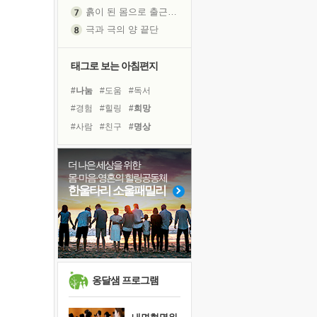
흙이 된 몸으로 출근하는 여자
극과 극의 양 끝단
내가 '나다움'을 찾는 길
피해 갈 수 없는 사건들
태그로 보는 아침편지
처음 손을 잡았던 날
#나눔
#도움
#독서
꿈이 실제가 되는 것
#경험
#힐링
#희망
'말 타는 법'을 먼저
#사람
#친구
#명상
졸업식 사진을 보며
#면역력
#비전캠프
극심한 변비, 어깨결림, 수면 장애
#선택
#독서캠프
#건강
더 나은 세상을 위한
아픈 아버지를 위한 공간 설계
몸·마음·영혼의 힐링공동체
#링컨학교
#극복
#위기
슬럼프
한울타리 소울패밀리
#계획
#유튜브
#삶
보고 싶은 어머니
#다짐
#바이러스
유년 시절의 부산 영도 바다
#아이들
#리더
못된 꼰대들
희망이란
'모른다'는 것
옹달샘 프로그램
귀를 열고 마음을 내어주고