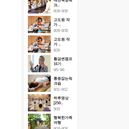
링컨학교
내면혁명워
링컨학교
니..
크..
미니..
/3~10/5
8/29~8/30
10/3~10/5
건강명상법
고도원 작
건강명상
..
가 ..
스..
/9~10/10
8/29~8/30
10/9~10/10
내면혁명워
고도원 작
내면혁명
..
가 ..
크..
/17~10/18
8/29
10/17~10/18
황금변캠프
황금변캠프
황금변캠
7기
16기
17기
/30~10/31
9/5~9/6
10/30~10/31
통증잡는워
통증잡는워
통증잡는
크숍
크숍
크숍
/7~11/8
9/11~9/12
11/7~11/8
내면혁명워
하루명상
내면혁명
..
[250..
크..
/12~12/13
9/19
12/12~12/13
행복한가족
여행
9/24~9/26