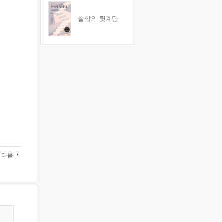
철학의 뒷계단
다음