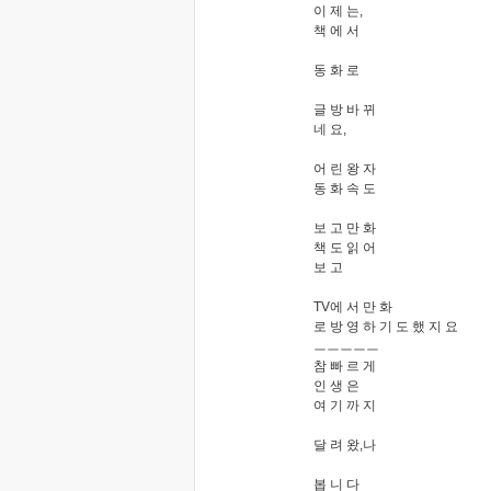
이 제 는,
책 에 서
동 화 로
글 방 바 뀌
네 요,
어 린 왕 자
동 화 속 도
보 고 만 화
책 도 읽 어
보 고
TV에 서 만 화
로 방 영 하 기 도 했 지 요
ㅡㅡㅡㅡㅡ
참 빠 르 게
인 생 은
여 기 까 지
달 려 왔,나
봅 니 다