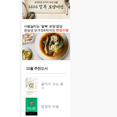
사람살리는 '말복' 보양 밥상
옹달샘 닭개장&채개장
한정수량
12월 추천도서
끝까지 쓰는 용
기
영양의 비밀