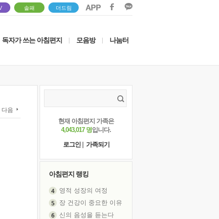
V
솔패
더드림
독자가 쓰는 아침편지
모음방
나눔터
|
|
다음
현재 아침편지 가족은
4,043,017 명
입니다.
로그인
|
가족되기
아침편지 랭킹
영적 성장의 여정
장 건강이 중요한 이유
신의 음성을 듣는다