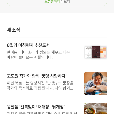
느낌한마디
더보기
새소식
8월의 아침편지 추천도서
한여름, 매미 소리가 정오를 채우고 더운
바람이 들어오는 계절입니다.
고도원 작가와 함께 '풍덩 사랑하자'
이번 북토크는 명상시집 『밥 벗』 속 문장을
작가의 목소리로 직접 만나고, 나의 삶과
관계를 잠시 돌아보는 시간입니다.
옹달샘 '말복맞이! 채개장 · 닭개장'
지친 여름을 따뜻하게 이겨낼 수 있도록 정성