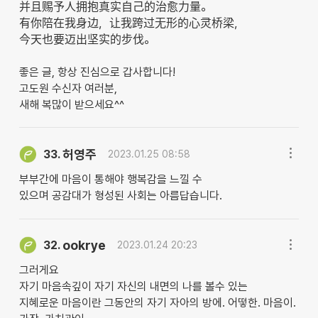
并且赐予人拥抱真实自己的治愈力量。
有你陪在我身边，让我跨过无形的心灵桥梁，
今天也要迈出坚实的步伐。
좋은 글, 항상 진심으로 갑사합니다!
고도원 수신자 여러분,
새해 복많이 받으세요^^
허영주
33.
2023.01.25 08:58
부부간에 마음이 통해야 행복감을 느낄 수
있으며 공감대가 형성된 사회는 아름답습니다.
ookrye
32.
2023.01.24 20:23
그러게요
자기 마음속깊이 자기 자신의 내면의 나를 볼수 있는
지혜로운 마음이란 그동안의 자기 자아의 방에. 어떻한. 마음이.