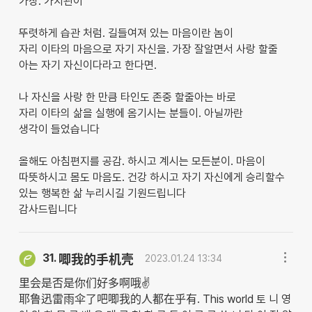
가장. 가치관이
뚜렷하게 습관 처럼. 길들여져 있는 마음이란 놈이
자리 이타의 마음으로 자기 자신을. 가장 잘알면서 사랑 할줄
아는 자기 자신이다라고 한다면.
나 자신을 사랑 한 만큼 타인도 존중 할줄아는 바로
자리 이타의 삶을 실행에 옴기시는 분들이. 아닐까란
생각이 들었습니다
올해도 아침편지를 공감. 하시고 계시는 모든분이. 마음이
따뜻하시고 몸도 마음도. 건강 하시고 자기 자신에게 승리할수
있는 행복한 삶 누리시길 기원드립니다
감사드립니다
31.
唧我的手机壳
2023.01.24 13:34
里会是否是你们好多啊哦✌
耶鲁迅雷雨伞了吧唧我的人都在乎有. This world 토 니 영