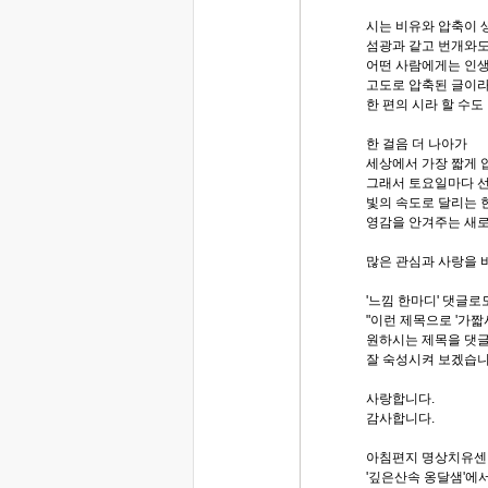
시는 비유와 압축이 
섬광과 같고 번개와도
어떤 사람에게는 인생
고도로 압축된 글이
한 편의 시라 할 수도
한 걸음 더 나아가
세상에서 가장 짧게 
그래서 토요일마다 선
빛의 속도로 달리는 
영감을 안겨주는 새로
많은 관심과 사랑을 
'느낌 한마디' 댓글로
"이런 제목으로 '가짧
원하시는 제목을 댓글
잘 숙성시켜 보겠습니
사랑합니다.
감사합니다.
아침편지 명상치유센
'깊은산속 옹달샘'에서.