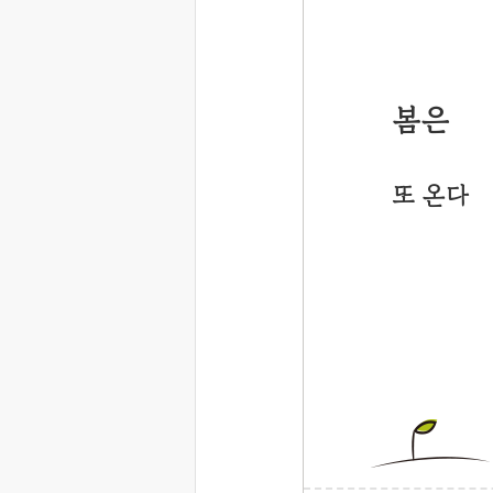
봄은
또 온다