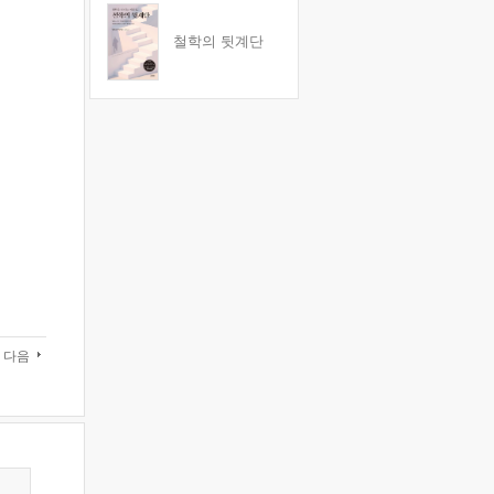
철학의 뒷계단
다음