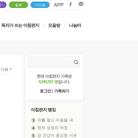
V
솔패
더드림
독자가 쓰는 아침편지
모음방
나눔터
|
|
다음
현재 아침편지 가족은
4,043,017 명
입니다.
로그인
|
가족되기
아침편지 랭킹
영적 성장의 여정
장 건강이 중요한 이유
신의 음성을 듣는다