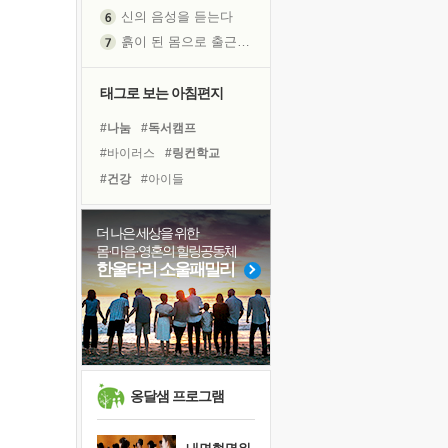
흙이 된 몸으로 출근하는 여자
극과 극의 양 끝단
내가 '나다움'을 찾는 길
피해 갈 수 없는 사건들
태그로 보는 아침편지
처음 손을 잡았던 날
#나눔
#독서캠프
꿈이 실제가 되는 것
#바이러스
#링컨학교
'말 타는 법'을 먼저
#건강
#아이들
졸업식 사진을 보며
#비전캠프
#극복
#삶
극심한 변비, 어깨결림, 수면 장애
#힐링
#면역력
#도움
더 나은 세상을 위한
아픈 아버지를 위한 공간 설계
몸·마음·영혼의 힐링공동체
#다짐
#선택
#위기
슬럼프
한울타리 소울패밀리
#사람
#친구
#경험
보고 싶은 어머니
#계획
#유튜브
#명상
유년 시절의 부산 영도 바다
#독서
#리더
#희망
못된 꼰대들
희망이란
'모른다'는 것
옹달샘 프로그램
귀를 열고 마음을 내어주고