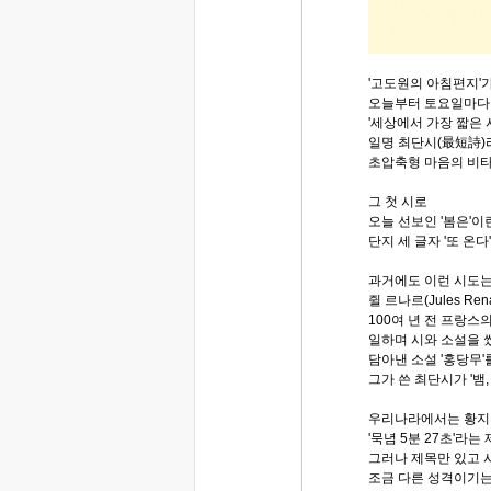
'고도원의 아침편지'
오늘부터 토요일마다
'세상에서 가장 짧은 시
일명 최단시(最短詩)
초압축형 마음의 비
그 첫 시로
오늘 선보인 '봄은'이
단지 세 글자 '또 온
과거에도 이런 시도는
쥘 르나르(Jules Re
100여 년 전 프랑
일하며 시와 소설을 썼
담아낸 소설 '홍당무
그가 쓴 최단시가 '뱀
우리나라에서는 황지
'묵념 5분 27초'라
그러나 제목만 있고 
조금 다른 성격이기는