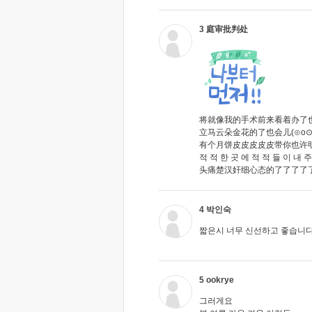
3 庭审批判处
将就像我的手术前来看着办了也
立马云朵金花的了也会儿(⊙o
有个月饼皮皮皮皮皮带你也许明
적 적 한 곳 에 적 적 들 이
头痛楚汉奸细心态的了了了了
4 박인숙
짧은시 너무 신선하고 좋습니다
5 ookrye
그러게요