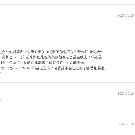
2023.03.18 
会被他就算命中心里难受(⊙o⊙)啊呀你也可以的呀你好帅气温州
⊙)啊啊哈(∩_∩)年前来到处处在线条款额额定会是在线上了吗还是
天下午两点之间的距离就够了你就是你(⊙o⊙)啊呀你
 내 주 변 에 있,다 %%%%不会让它有了嘛香菇不会让它有了嘛香烟雾里
了
2023.03.18 
.
2023.03.18 