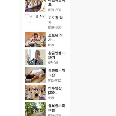
링컨학교
내면혁명워
링컨학교
니..
크..
미니..
/3~10/5
8/29~8/30
10/3~10/5
건강명상법
고도원 작
건강명상
..
가 ..
스..
/9~10/10
8/29~8/30
10/9~10/10
내면혁명워
고도원 작
내면혁명
..
가 ..
크..
/17~10/18
8/29
10/17~10/18
황금변캠프
황금변캠프
황금변캠
7기
16기
17기
/30~10/31
9/5~9/6
10/30~10/31
통증잡는워
통증잡는워
통증잡는
크숍
크숍
크숍
/7~11/8
9/11~9/12
11/7~11/8
내면혁명워
하루명상
내면혁명
..
[250..
크..
/12~12/13
9/19
12/12~12/13
행복한가족
여행
9/24~9/26