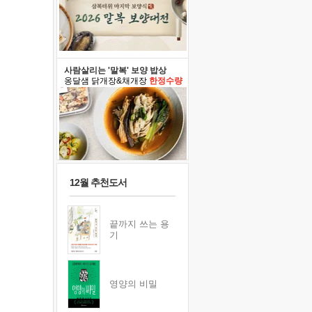
사람살리는 '말복' 보양 밥상
옹달샘 닭개장&채개장
한정수량
12월 추천도서
끝까지 쓰는 용
기
영양의 비밀