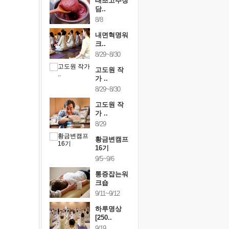
행복한가족
태초고추장
행복한가
여행
담..
여행
24~9/26
8/8
9/24~9/26
건강명상법
내면혁명워
건강명상
..
크..
스..
/9~10/10
8/29~8/30
10/9~10/10
내면혁명워
고도원 작
내면혁명
..
가 ..
크..
/17~10/18
8/29~8/30
10/17~10/18
황금변캠프
고도원 작
황금변캠
7기
가 ..
17기
/30~10/31
8/29
10/30~10/31
통증잡는워
황금변캠프
통증잡는
크숍
16기
크숍
/7~11/8
9/5~9/6
11/7~11/8
내면혁명워
통증잡는워
내면혁명
..
크숍
크..
/12~12/13
9/11~9/12
12/12~12/13
하루명상
[250..
9/19