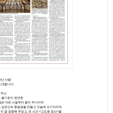
난 사람'
소개합니다.
써주신
한 봄기운이 완연한
곯은 어린 시절부터 몸이 무너지며
, 깊은산속 옹달샘을 만들고 오늘에 오기까지의
지 잘 경청해 주었고, 또 신간 <고도원 정신>을