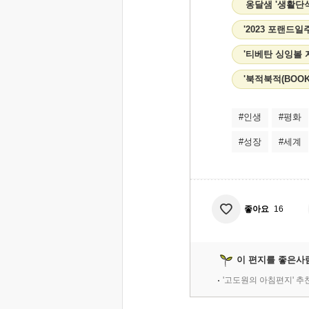
옹달샘 '생활단
'2023 포랜드
'티베탄 싱잉볼 
'북적북적(BOO
#인생
#평화
#성장
#세계
좋아요
16
이 편지를 좋은사
'고도원의 아침편지' 