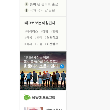
흙이 된 몸으로 출근하는 여자
극과 극의 양 끝단
내가 '나다움'을 찾는 길
피해 갈 수 없는 사건들
태그로 보는 아침편지
처음 손을 잡았던 날
#바이러스
#경험
#힐링
꿈이 실제가 되는 것
#극복
#선택
#링컨학교
'말 타는 법'을 먼저
#독서
#도움
#비전캠프
졸업식 사진을 보며
#희망
#명상
#사람
극심한 변비, 어깨결림, 수면 장애
#계획
#유튜브
#삶
더 나은 세상을 위한
아픈 아버지를 위한 공간 설계
몸·마음·영혼의 힐링공동체
#면역력
#위기
#친구
슬럼프
한울타리 소울패밀리
#아이들
#건강
#다짐
보고 싶은 어머니
#나눔
#독서캠프
#리더
유년 시절의 부산 영도 바다
못된 꼰대들
희망이란
'모른다'는 것
옹달샘 프로그램
귀를 열고 마음을 내어주고