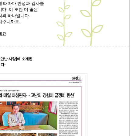
쉴 때마다 반성과 감사를
다. 이 또한 더 좋은
9/
식의 하나입니다.
겨주니까요.
스
10
세요.
크
10
 만난 사람]에 소개된
다 -
1
10
11
크
12