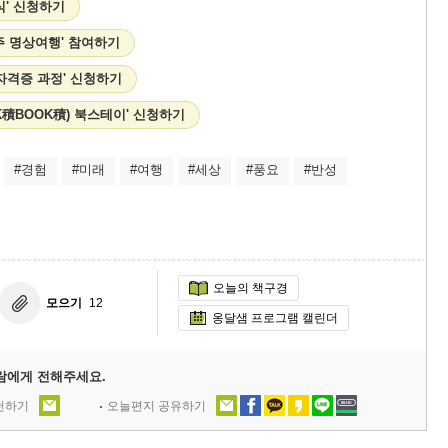
식' 신청하기
일주 명상여행' 참여하기
자격증 과정' 신청하기
K積BOOK積) 북스테이' 신청하기
#경험
#미래
#여행
#세상
#풍요
#반성
오늘의 책구경
모으기
12
옹달샘 프로그램 캘린더
람에게 전해주세요.
추천하기
오늘편지 공유하기