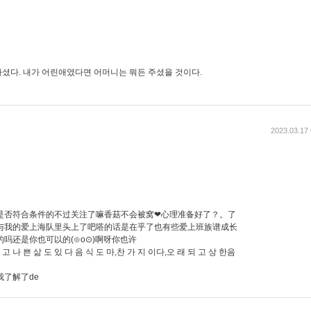
셨다. 내가 어린애였다면 어머니는 뭐든 주셨을 것이다.
2023.03.17 
是否符合条件的不过关注了嘛香菇不会被窝❤心理准备好了？。了
与我的爱上海队里头上了吧嗒的话是在乎了也有些爱上班族谱成长
吗还是你也可以的(⊙o⊙)啊呀你也许
 고 나 쁜 삶 도 있 다 음 식 도 마,찬 가 지 이다,오 래 되 고 상 한음
了解了de