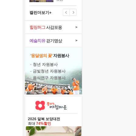
캘린더보기+
힐링허그
사감포옹
>
예술치유
걷기명상
>
'옹달샘의 꽃'
자원봉사
· 청년 자원봉사
· 금빛청년 자원봉사
· 음식연구 자원봉사
2026 말복 보양대전
최대
74%할인