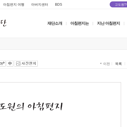
아침편지 여행
아버지센터
BDS
고도원T
재단소개
아침편지는
지난 아침편지
|
|
|
목록
이전