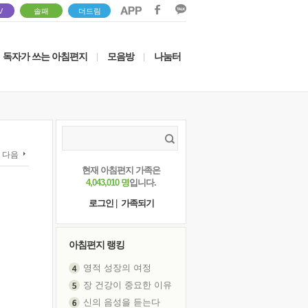
V
솔패
더드림
독자가 쓰는 아침편지
모음방
나눔터
|
|
다음
현재 아침편지 가족은
4,043,010 명
입니다.
로그인
|
가족되기
아침편지 랭킹
영적 성장의 여정
장 건강이 중요한 이유
신의 음성을 듣는다