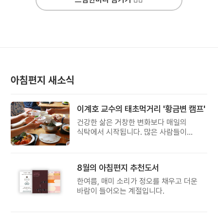
아침편지 새소식
이계호 교수의 태초먹거리 '황금변 캠프'
건강한 삶은 거창한 변화보다 매일의
식탁에서 시작됩니다. 많은 사람들이
건강을 위해 새로운 방법을 찾지만, 건강한
생활은 작은 습관에서 시작됩니다.
유퀴즈에서 많은 관심을 받은 이계호
8월의 아침편지 추천도서
교수와 함께하는 태초먹거리 황금변 캠프
한여름, 매미 소리가 정오를 채우고 더운
바람이 들어오는 계절입니다.