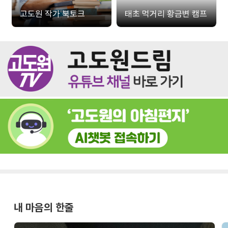
고도원 작가 북토크
태초 먹거리 황금변 캠프
내 마음의 한줄