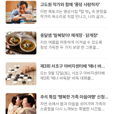
고도원 작가와 함께 '풍덩 사랑하자'
이번 북토크는 명상시집 『밥 벗』 속 문장을
작가의 목소리로 직접 만나고, 나의 삶과
관계를 잠시 돌아보는 시간입니다.
옹달샘 '말복맞이! 채개장 · 닭개장'
지친 여름을 따뜻하게 이겨낼 수 있도록
정성 가득한 두 가지 보양 한 그릇을
준비했습니다.
제3회 서초구 아버지센터배 '매너 바둑왕' 대회
오는 9월 12일(토), 서초구 아버지센터배
제3회 '매너 바둑왕' 바둑 대회를
개최합니다.
추석 특집 '행복한 가족 마음여행' 신청 안내
자연 속에서 몸과 마음을 쉬어가며 가족의
소중함을 다시 느껴보는 특별한 시간을