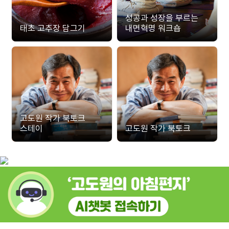
성공과 성장을 부르는
태초 고추장 담그기
내면혁명 워크숍
고도원 작가 북토크
스테이
고도원 작가 북토크