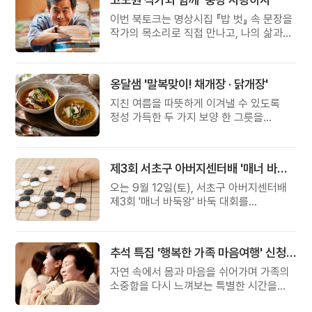
이번 북토크는 명상시집 『밥 벗』 속 문장을
작가의 목소리로 직접 만나고, 나의 삶과
관계를 잠시 돌아보는 시간입니다.
옹달샘 '말복맞이! 채개장 · 닭개장'
지친 여름을 따뜻하게 이겨낼 수 있도록
정성 가득한 두 가지 보양 한 그릇을
준비했습니다.
제3회 서초구 아버지센터배 '매너 바둑왕' 대회
오는 9월 12일(토), 서초구 아버지센터배
제3회 '매너 바둑왕' 바둑 대회를
개최합니다.
추석 특집 '행복한 가족 마음여행' 신청 안내
자연 속에서 몸과 마음을 쉬어가며 가족의
소중함을 다시 느껴보는 특별한 시간을
준비해 보세요.