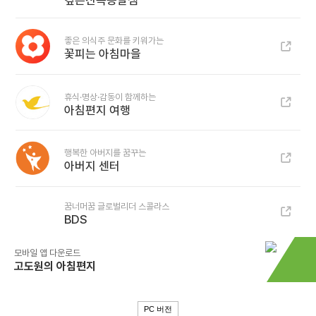
깊은산속옹달샘
좋은 의식주 문화를 키워가는
꽃피는 아침마을
휴식·명상·감동이 함께하는
아침편지 여행
행복한 아버지를 꿈꾸는
아버지 센터
꿈너머꿈 글로벌리더 스콜라스
BDS
모바일 앱 다운로드
고도원의 아침편지
PC 버전