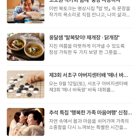
이번 북토크는 명상시집 『밥 벗』 속 문장을
작가의 목소리로 직접 만나고, 나의 삶과
관계를 잠시 돌아보는 시간입니다.
옹달샘 '말복맞이! 채개장 · 닭개장'
지친 여름을 따뜻하게 이겨낼 수 있도록
정성 가득한 두 가지 보양 한 그릇을
준비했습니다.
제3회 서초구 아버지센터배 '매너 바둑왕' 대회
오는 9월 12일(토), 서초구 아버지센터배
제3회 '매너 바둑왕' 바둑 대회를
개최합니다.
추석 특집 '행복한 가족 마음여행' 신청 안내
자연 속에서 몸과 마음을 쉬어가며 가족의
소중함을 다시 느껴보는 특별한 시간을
준비해 보세요.