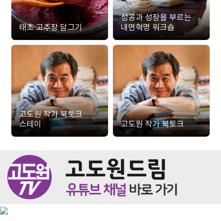
성공과 성장을 부르는
태초 고추장 담그기
내면혁명 워크숍
고도원 작가 북토크
스테이
고도원 작가 북토크