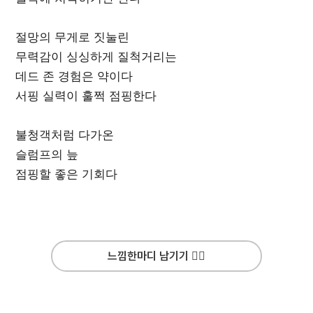
절망의 무게로 짓눌린
무력감이 싱싱하게 질척거리는
데드 존 경험은 약이다
서핑 실력이 훌쩍 점핑한다
불청객처럼 다가온
슬럼프의 늪
점핑할 좋은 기회다
느낌한마디 남기기 ✍🏻