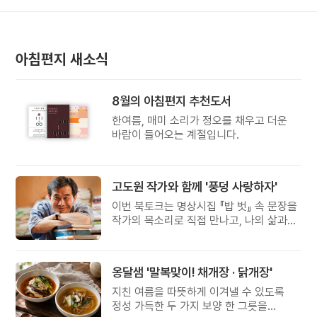
아침편지 새소식
8월의 아침편지 추천도서
한여름, 매미 소리가 정오를 채우고 더운
바람이 들어오는 계절입니다.
고도원 작가와 함께 '풍덩 사랑하자'
이번 북토크는 명상시집 『밥 벗』 속 문장을
작가의 목소리로 직접 만나고, 나의 삶과
관계를 잠시 돌아보는 시간입니다.
옹달샘 '말복맞이! 채개장 · 닭개장'
지친 여름을 따뜻하게 이겨낼 수 있도록
정성 가득한 두 가지 보양 한 그릇을