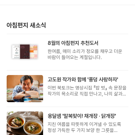
아침편지 새소식
8월의 아침편지 추천도서
한여름, 매미 소리가 정오를 채우고 더운
바람이 들어오는 계절입니다.
고도원 작가와 함께 '풍덩 사랑하자'
이번 북토크는 명상시집 『밥 벗』 속 문장을
작가의 목소리로 직접 만나고, 나의 삶과
관계를 잠시 돌아보는 시간입니다.
옹달샘 '말복맞이! 채개장 · 닭개장'
지친 여름을 따뜻하게 이겨낼 수 있도록
정성 가득한 두 가지 보양 한 그릇을