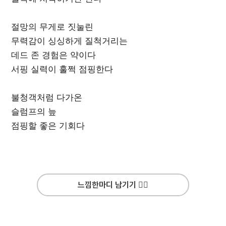
절망의 무게로 짓눌린
무력감이 싱싱하게 질척거리는
데드 존 경험은 약이다
서핑 실력이 훌쩍 점핑한다
불청객처럼 다가온
슬럼프의 늪
점핑할 좋은 기회다
느낌한마디 남기기 ✍🏻