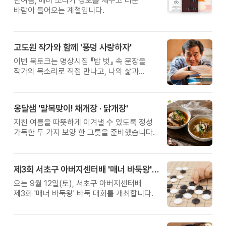
한여름, 매미 소리가 정오를 채우고 더운
바람이 들어오는 계절입니다.
고도원 작가와 함께 '풍덩 사랑하자'
이번 북토크는 명상시집 『밥 벗』 속 문장을
작가의 목소리로 직접 만나고, 나의 삶과
관계를 잠시 돌아보는 시간입니다.
옹달샘 '말복맞이! 채개장 · 닭개장'
지친 여름을 따뜻하게 이겨낼 수 있도록 정성
가득한 두 가지 보양 한 그릇을 준비했습니다.
제3회 서초구 아버지센터배 '매너 바둑왕' 대회
오는 9월 12일(토), 서초구 아버지센터배
제3회 '매너 바둑왕' 바둑 대회를 개최합니다.