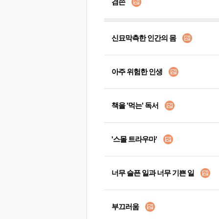
겸손
신묘막측한 인간의 몸
아주 위험한 인생
책을 '먹는' 독서
'스몰 트라우마'
너무 슬픈 일과 너무 기쁜 일
부끄러움