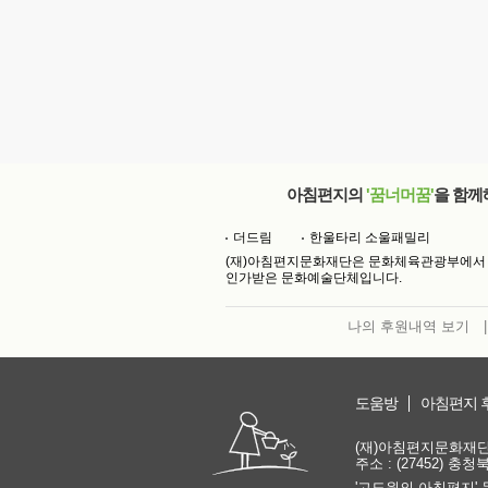
아침편지의
'꿈너머꿈'
을 함께
더드림
한울타리 소울패밀리
(재)아침편지문화재단은 문화체육관광부에서
인가받은 문화예술단체입니다.
나의 후원내역 보기
|
도움방
아침편지 
(재)아침편지문화재단 | 
주소 : (27452) 충
'고도원의 아침편지' 