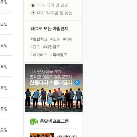
 토요일
극과 극의 양 끝단
내가 '나다움'을 찾는 길
피해 갈 수 없는 사건들
 월요일
처음 손을 잡았던 날
태그로 보는 아침편지
꿈이 실제가 되는 것
#링컨학교
#도움
#리더
극심한 변비, 어깨결림, 수면 장애
 화요일
#친구
#비전캠프
졸업식 사진을 보며
#바이러스
#독서캠프
'말 타는 법'을 먼저
#위기
#경험
#사람
슬럼프
 수요일
#건강
#다짐
#선택
더 나은 세상을 위한
아픈 아버지를 위한 공간 설계
몸·마음·영혼의 힐링공동체
#아이들
#유튜브
보고 싶은 어머니
한울타리 소울패밀리
#면역력
#삶
#극복
 목요일
유년 시절의 부산 영도 바다
#희망
#명상
#힐링
못된 꼰대들
#나눔
#계획
#독서
만병의 근원이 사라진다
 금요일
너무 황홀한 꽃들이여!
희망이란
옹달샘 프로그램
'모른다'는 것
 토요일