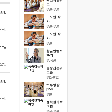
건강명상법
내면혁명워
건강명상
..
크..
스..
/9~10/10
8/29~8/30
10/9~10/10
 월요일
황금변캠프
고도원 작
황금변캠
7기
가 ..
17기
/30~10/31
8/29~8/30
10/30~10/31
 화요일
통증잡는워
고도원 작
통증잡는
크숍
가 ..
크숍
/7~11/8
8/29
11/7~11/8
 수요일
황금변캠프
16기
9/5~9/6
 목요일
통증잡는워
크숍
9/11~9/12
 금요일
하루명상
[250..
9/19
 토요일
행복한가족
여행
9/24~9/26