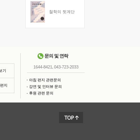
철학의 뒷계단
문의 및 연락
,
1644-8421
043-723-2033
 보기
아침 편지 관련문의
침편지
강연 및 인터뷰 문의
후원 관련 문의