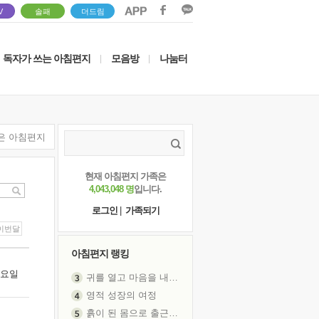
V
솔패
더드림
독자가 쓰는 아침편지
모음방
나눔터
|
|
은 아침편지
현재 아침편지 가족은
4,043,048 명
입니다.
로그인
|
가족되기
이번달
아침편지 랭킹
 금요일
귀를 열고 마음을 내어주고
영적 성장의 여정
흙이 된 몸으로 출근하는 여자