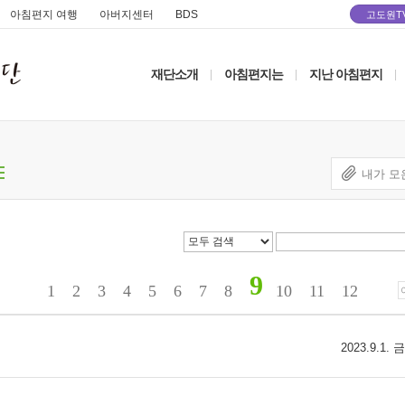
아침편지 여행
아버지센터
BDS
고도원T
재단소개
아침편지는
지난 아침편지
|
|
|
내가 모
9
1
2
3
4
5
6
7
8
10
11
12
2023.9.1.