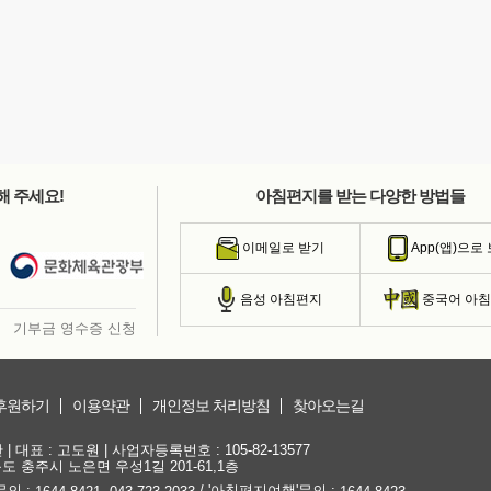
해 주세요!
아침편지를 받는 다양한 방법들
이메일로 받기
App(앱)으로
음성 아침편지
중국어 아
기부금 영수증 신청
후원하기
이용약관
개인정보 처리방침
찾아오는길
대표 : 고도원 | 사업자등록번호 : 105-82-13577
청북도 충주시 노은면 우성1길 201-61,1층
문의 :
,
/ '아침편지여행'문의 :