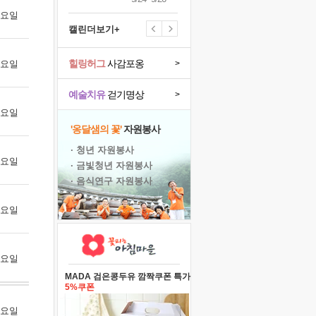
 월요일
캘린더보기+
힐링허그
사감포옹
 화요일
>
예술치유
걷기명상
>
 수요일
'옹달샘의 꽃'
자원봉사
· 청년 자원봉사
 목요일
· 금빛청년 자원봉사
· 음식연구 자원봉사
 금요일
 토요일
MADA 검은콩두유 깜짝쿠폰 특가
5%쿠폰
 월요일