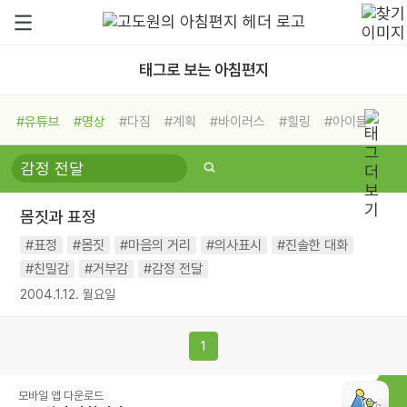
태그로 보는 아침편지
#유튜브
#명상
#다짐
#계획
#바이러스
#힐링
#아이들
#비전캠프
#독서캠프
#삶
#경험
#사람
#도움
#선택
#희망
#나눔
#친구
#링컨학교
#극복
#리더
#위기
몸짓과 표정
#독서
#건강
#면역력
#표정
#몸짓
#마음의 거리
#의사표시
#진솔한 대화
#친밀감
#거부감
#감정 전달
2004.1.12. 월요일
1
모바일 앱 다운로드