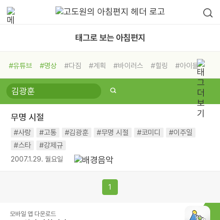
태그로 보는 아침편지
#유튜브
#명상
#다짐
#계획
#바이러스
#힐링
#아이들
#비전캠프
#독서캠프
#삶
#경험
#사람
#도움
#선택
#희망
#나눔
#친구
#링컨학교
#극복
#리더
#위기
무명 시절
#독서
#건강
#면역력
#사랑
#고통
#김광훈
#무명 시절
#코미디
#이주일
#스타
#강제규
2007.1.29. 월요일
1
모바일 앱 다운로드