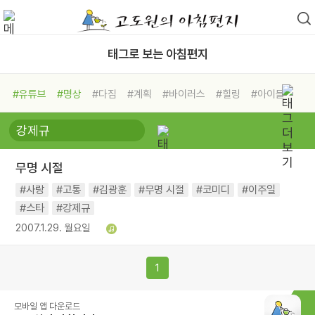
태그로 보는 아침편지
#유튜브
#명상
#다짐
#계획
#바이러스
#힐링
#아이들
#비전캠프
#독서캠프
#삶
#경험
#사람
#도움
#선택
#희망
#나눔
#친구
#링컨학교
#극복
#리더
#위기
무명 시절
#독서
#건강
#면역력
#사랑
#고통
#김광훈
#무명 시절
#코미디
#이주일
#스타
#강제규
2007.1.29. 월요일
1
모바일 앱 다운로드