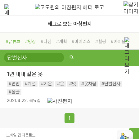
태그로 보는 아침편지
#유튜브
#명상
#다짐
#계획
#바이러스
#힐링
#아이들
#비전캠프
#독서캠프
#삶
#경험
#사람
#도움
#선택
#희망
#나눔
#친구
#링컨학교
#극복
#리더
#위기
1년 내내 같은 옷
#독서
#건강
#면역력
#연인
#계절
#기운
#옷
#멋
#옷차림
#단벌신사
#몰골
2021.4.22. 목요일
1
모바일 앱 다운로드