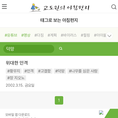
태그로 보는 아침편지
#유튜브
#명상
#다짐
#계획
#바이러스
#힐링
#아이들
#비전캠프
#독서캠프
#삶
#경험
#사람
#도움
#선택
#희망
#나눔
#친구
#링컨학교
#극복
#리더
#위기
위대한 인격
#독서
#건강
#면역력
#황무지
#인격
#고결함
#덕망
#나무를 심은 사람
#장 지오노
2002.3.15. 금요일
1
모바일 앱 다운로드