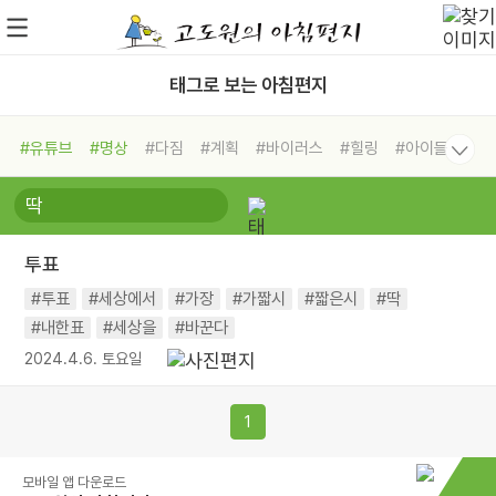
태그로 보는 아침편지
#유튜브
#명상
#다짐
#계획
#바이러스
#힐링
#아이들
#비전캠프
#독서캠프
#삶
#경험
#사람
#도움
#선택
#희망
#나눔
#친구
#링컨학교
#극복
#리더
#위기
투표
#독서
#건강
#면역력
#투표
#세상에서
#가장
#가짧시
#짧은시
#딱
#내한표
#세상을
#바꾼다
2024.4.6. 토요일
1
모바일 앱 다운로드