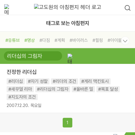
태그로 보는 아침편지
#유튜브
#명상
#다짐
#계획
#바이러스
#힐링
#아이들
#비전캠프
#독서캠프
#삶
#경험
#사람
#도움
#선택
#희망
#나눔
#친구
#링컨학교
#극복
#리더
#위기
진정한 리더십
#독서
#건강
#면역력
#리더십
#자기 성찰
#리더의 조건
#게리 맥킨토시
#새무얼 리마
#리더십의 그림자
#올바른 일
#목표 달성
#지도자의 조건
2007.12.20. 목요일
1