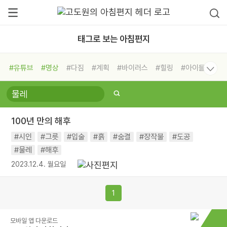
태그로 보는 아침편지
#유튜브
#명상
#다짐
#계획
#바이러스
#힐링
#아이들
#비전캠프
#독서캠프
#삶
#경험
#사람
#도움
#선택
#희망
#나눔
#친구
#링컨학교
#극복
#리더
#위기
100년 만의 해후
#독서
#건강
#면역력
#시인
#그릇
#입술
#흙
#숨결
#장작불
#도공
#물레
#해후
2023.12.4. 월요일
1
모바일 앱 다운로드