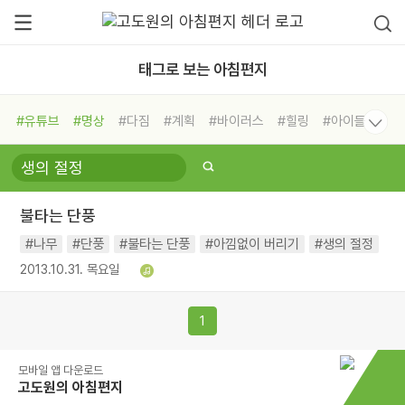
태그로 보는 아침편지
#유튜브
#명상
#다짐
#계획
#바이러스
#힐링
#아이들
#비전캠프
#독서캠프
#삶
#경험
#사람
#도움
#선택
#희망
#나눔
#친구
#링컨학교
#극복
#리더
#위기
불타는 단풍
#독서
#건강
#면역력
#나무
#단풍
#불타는 단풍
#아낌없이 버리기
#생의 절정
2013.10.31. 목요일
1
모바일 앱 다운로드
고도원의 아침편지