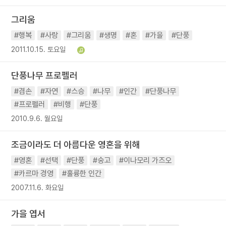
그리움
#행복
#사랑
#그리움
#생명
#혼
#가을
#단풍
2011.10.15. 토요일
단풍나무 프로펠러
#겸손
#자연
#스승
#나무
#인간
#단풍나무
#프로펠러
#비행
#단풍
2010.9.6. 월요일
조금이라도 더 아름다운 영혼을 위해
#영혼
#선택
#단풍
#숭고
#이나모리 가즈오
#카르마 경영
#훌륭한 인간
2007.11.6. 화요일
가을 엽서