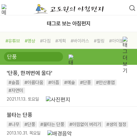
태그로 보는 아침편지
#유튜브
#명상
#다짐
#계획
#바이러스
#힐링
#아이들
#비전캠프
#독서캠프
#삶
#경험
#사람
#도움
#선택
#희망
#나눔
#친구
#링컨학교
#극복
#리더
#위기
'단풍, 한꺼번에 울다'
#독서
#건강
#면역력
#슬픔
#아름다움
#아픔
#예술
#단풍
#만산홍엽
#자연미
2021.11.13. 토요일
불타는 단풍
#나무
#단풍
#불타는 단풍
#아낌없이 버리기
#생의 절정
2013.10.31. 목요일