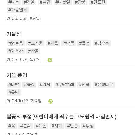
#나눔
#가을
#낙엽
#나뭇잎
#단풍
#안도현
#가을엽서
2005.10.8. 토요일
가을산
#외로움
#그리움
#가을
#단풍
#들녘
#김훈동
#가을산
#산골
2005.9.29. 목요일
가을 풍경
#바람
#풍경
#가을
#무당벌레
#단풍
#은행나무
#들녘
2004.10.12. 화요일
봄꽃의 투정(어린이에게 띄우는 고도원의 아침편지)
#꽃
#봄꽃
#계절
#시기
#단풍
#투정
2003.7.2. 수요일