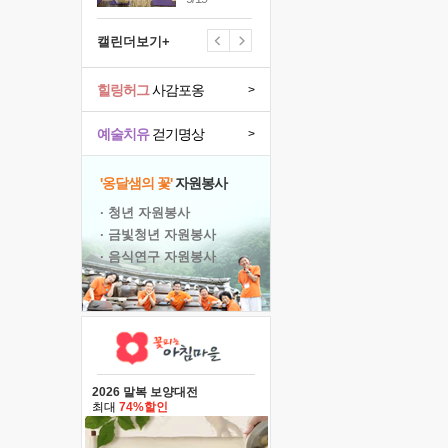
캘린더보기+
힐링허그
사감포옹
>
예술치유
걷기명상
>
'옹달샘의 꽃'
자원봉사
· 청년 자원봉사
· 금빛청년 자원봉사
· 음식연구 자원봉사
2026 말복 보양대전
최대
74%할인