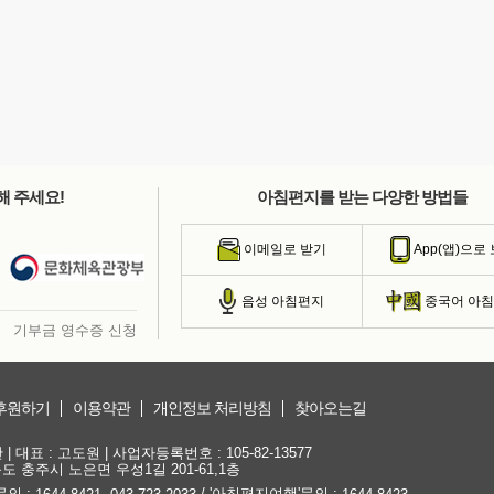
해 주세요!
아침편지를 받는 다양한 방법들
이메일로 받기
App(앱)으로
음성 아침편지
중국어 아
기부금 영수증 신청
후원하기
이용약관
개인정보 처리방침
찾아오는길
대표 : 고도원 | 사업자등록번호 : 105-82-13577
청북도 충주시 노은면 우성1길 201-61,1층
문의 :
,
/ '아침편지여행'문의 :