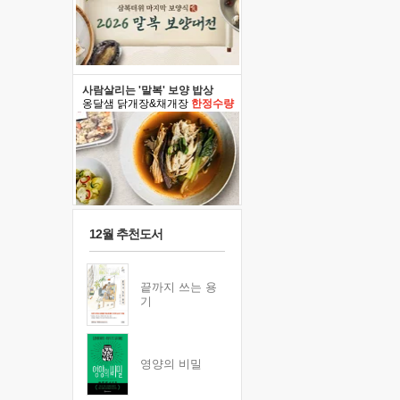
사람살리는 '말복' 보양 밥상
옹달샘 닭개장&채개장
한정수량
12월 추천도서
끝까지 쓰는 용
기
영양의 비밀