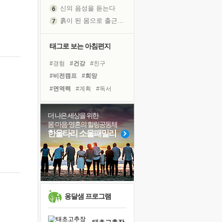
신의 음성을 듣는다
흙이 된 몸으로 출근하는 여자
극과 극의 양 끝단
내가 '나다움'을 찾는 길
태그로 보는 아침편지
피해 갈 수 없는 사건들
#경험
#건강
#친구
처음 손을 잡았던 날
#비전캠프
#희망
꿈이 실제가 되는 것
#면역력
#계획
#독서
'말 타는 법'을 먼저
#극복
#아이들
#힐링
졸업식 사진을 보며
#독서캠프
#명상
#다짐
더 나은 세상을 위한
아픈 아버지를 위한 공간 설계
몸·마음·영혼의 힐링공동체
#도움
#삶
#사람
극심한 변비, 어깨결림, 수면 장애
한울타리 소울패밀리
#유튜브
#선택
#리더
보고 싶은 어머니
#위기
#나눔
#링컨학교
유년 시절의 부산 영도 바다
#바이러스
못된 꼰대들
거울 속의 나
희망이란
옹달샘 프로그램
'모른다'는 것