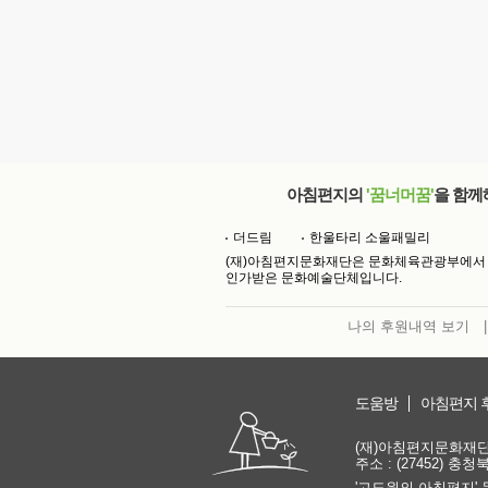
아침편지의
'꿈너머꿈'
을 함께
더드림
한울타리 소울패밀리
(재)아침편지문화재단은 문화체육관광부에서
인가받은 문화예술단체입니다.
나의 후원내역 보기
|
도움방
아침편지 
(재)아침편지문화재단 | 
주소 : (27452) 충
'고도원의 아침편지' 