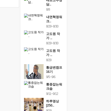
행복한가족
태초고추장
행복한가
여행
담..
여행
24~9/26
8/8
9/24~9/26
건강명상법
내면혁명워
건강명상
..
크..
스..
/9~10/10
8/29~8/30
10/9~10/10
내면혁명워
고도원 작
내면혁명
..
가 ..
크..
/17~10/18
8/29~8/30
10/17~10/18
황금변캠프
고도원 작
황금변캠
7기
가 ..
17기
/30~10/31
8/29
10/30~10/31
통증잡는워
황금변캠프
통증잡는
크숍
16기
크숍
/7~11/8
9/5~9/6
11/7~11/8
내면혁명워
통증잡는워
내면혁명
..
크숍
크..
/12~12/13
9/11~9/12
12/12~12/13
하루명상
[250..
9/19