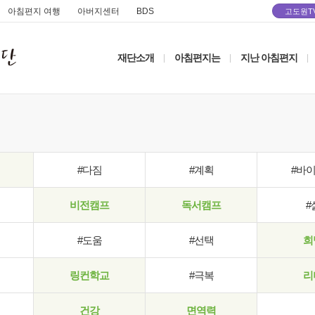
아침편지 여행
아버지센터
BDS
고도원T
재단소개
아침편지는
지난 아침편지
|
|
|
#다짐
#계획
#바
비전캠프
독서캠프
#
#도움
#선택
희
링컨학교
#극복
리
건강
면역력