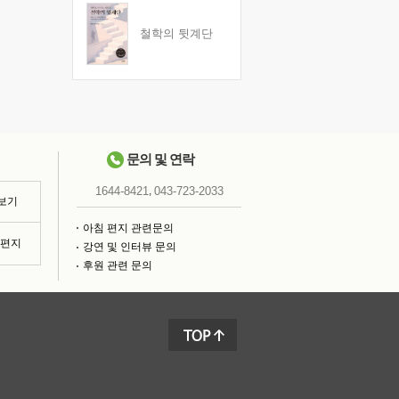
철학의 뒷계단
문의 및 연락
,
1644-8421
043-723-2033
 보기
아침 편지 관련문의
침편지
강연 및 인터뷰 문의
후원 관련 문의