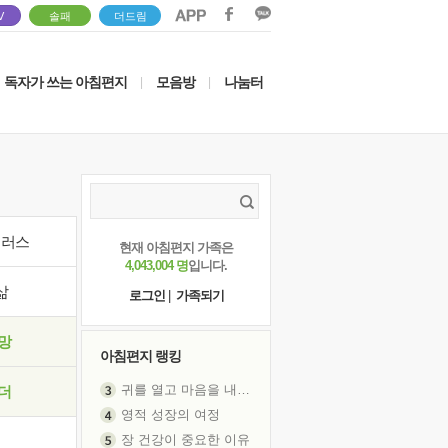
V
솔패
더드림
독자가 쓰는 아침편지
모음방
나눔터
|
|
이러스
현재 아침편지 가족은
4,043,004 명
입니다.
삶
로그인
|
가족되기
망
아침편지 랭킹
귀를 열고 마음을 내어주고
더
영적 성장의 여정
장 건강이 중요한 이유