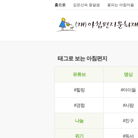
홈으로
깊은산속 옹달샘
꽃피는 아침마을
태그로 보는 아침편지
유튜브
명상
#힐링
#아이들
#경험
#사람
나눔
#친구
위기
#독서