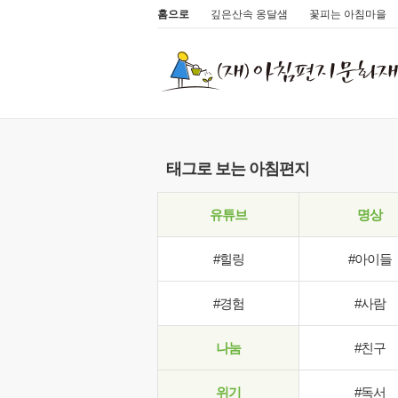
홈으로
깊은산속 옹달샘
꽃피는 아침마을
태그로 보는 아침편지
유튜브
명상
#힐링
#아이들
#경험
#사람
나눔
#친구
위기
#독서