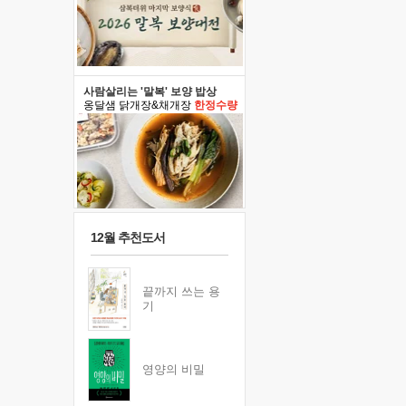
사람살리는 '말복' 보양 밥상
옹달샘 닭개장&채개장
한정수량
12월 추천도서
끝까지 쓰는 용
기
영양의 비밀