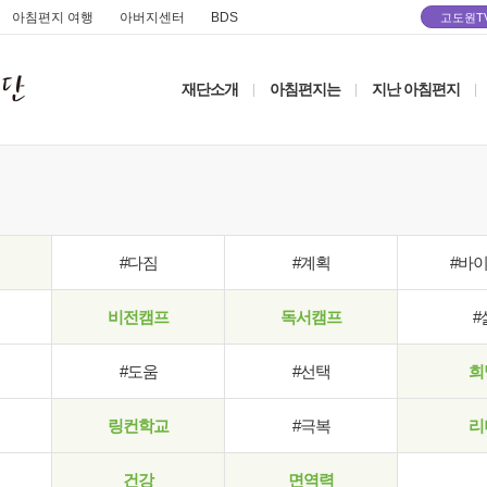
아침편지 여행
아버지센터
BDS
고도원T
재단소개
아침편지는
지난 아침편지
|
|
|
#다짐
#계획
#바
비전캠프
독서캠프
#
#도움
#선택
희
링컨학교
#극복
리
건강
면역력