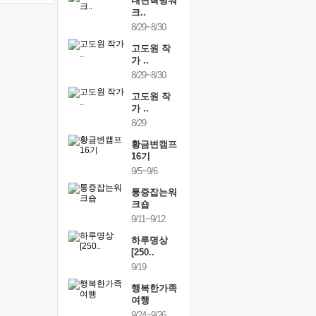
건강명상법
내면혁명워
건강명상
..
크..
스..
/9~10/10
8/29~8/30
10/9~10/10
내면혁명워
고도원 작
내면혁명
..
가 ..
크..
/17~10/18
8/29~8/30
10/17~10/18
황금변캠프
고도원 작
황금변캠
7기
가 ..
17기
/30~10/31
8/29
10/30~10/31
통증잡는워
황금변캠프
통증잡는
크숍
16기
크숍
/7~11/8
9/5~9/6
11/7~11/8
내면혁명워
통증잡는워
내면혁명
..
크숍
크..
/12~12/13
9/11~9/12
12/12~12/13
하루명상
[250..
9/19
행복한가족
여행
9/24~9/26