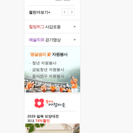
캘린더보기+
힐링허그
사감포옹
>
예술치유
걷기명상
>
'옹달샘의 꽃'
자원봉사
· 청년 자원봉사
· 금빛청년 자원봉사
· 음식연구 자원봉사
2026 말복 보양대전
최대
74%할인