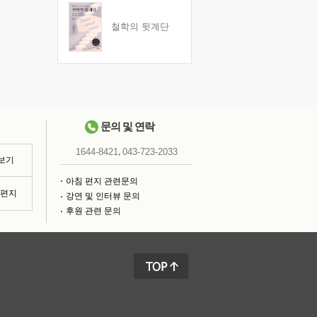
철학의 뒷계단
문의 및 연락
,
1644-8421
043-723-2033
 보기
아침 편지 관련문의
침편지
강연 및 인터뷰 문의
후원 관련 문의