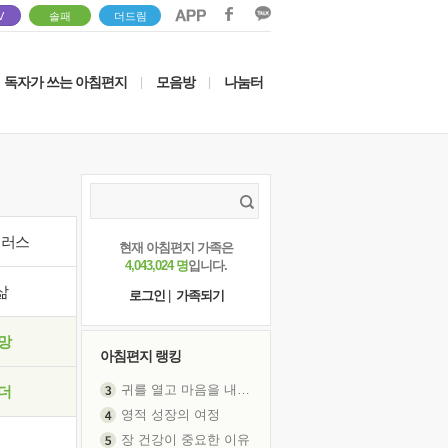
V
솔패
더드림
독자가 쓰는 아침편지
모음방
나눔터
|
|
이러스
현재 아침편지 가족은
4,043,024 명
입니다.
삶
로그인
|
가족되기
망
아침편지 랭킹
귀를 열고 마음을 내어주고
더
영적 성장의 여정
장 건강이 중요한 이유