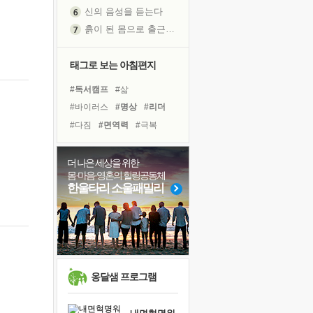
신의 음성을 듣는다
흙이 된 몸으로 출근하는 여자
극과 극의 양 끝단
내가 '나다움'을 찾는 길
태그로 보는 아침편지
피해 갈 수 없는 사건들
#독서캠프
#삶
처음 손을 잡았던 날
#바이러스
#명상
#리더
꿈이 실제가 되는 것
#다짐
#면역력
#극복
'말 타는 법'을 먼저
#위기
#경험
#희망
졸업식 사진을 보며
#링컨학교
#친구
#건강
더 나은 세상을 위한
극심한 변비, 어깨결림, 수면 장애
몸·마음·영혼의 힐링공동체
#독서
#힐링
#비전캠프
아픈 아버지를 위한 공간 설계
한울타리 소울패밀리
#사람
#아이들
#나눔
슬럼프
#계획
#유튜브
#도움
보고 싶은 어머니
#선택
유년 시절의 부산 영도 바다
못된 꼰대들
희망이란
옹달샘 프로그램
'모른다'는 것