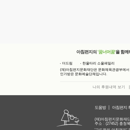
아침편지의
'꿈너머꿈'
을 함께
더드림
한울타리 소울패밀리
(재)아침편지문화재단은 문화체육관광부에서
인가받은 문화예술단체입니다.
나의 후원내역 보기
|
도움방
아침편지 
(재)아침편지문화재단 | 
주소 : (27452) 충
'고도원의 아침편지' 