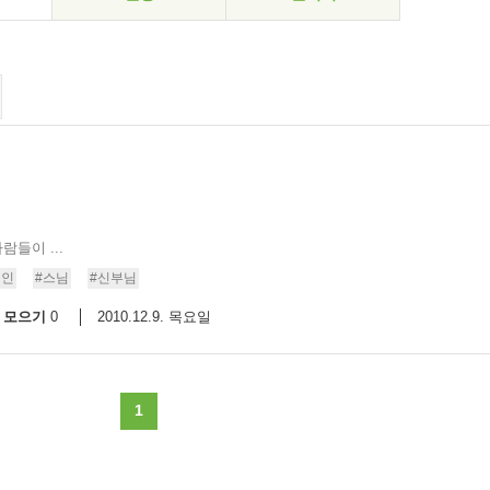
람들이 ...
성인
#스님
#신부님
모으기
2010.12.9. 목요일
0
1