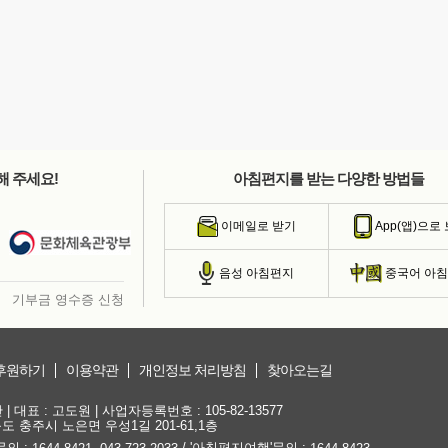
해 주세요!
아침편지를 받는 다양한 방법들
이메일로 받기
App(앱)으로
음성 아침편지
중국어 아
기부금 영수증 신청
후원하기
이용약관
개인정보 처리방침
찾아오는길
대표 : 고도원 | 사업자등록번호 : 105-82-13577
청북도 충주시 노은면 우성1길 201-61,1층
문의 :
,
/ '아침편지여행'문의 :