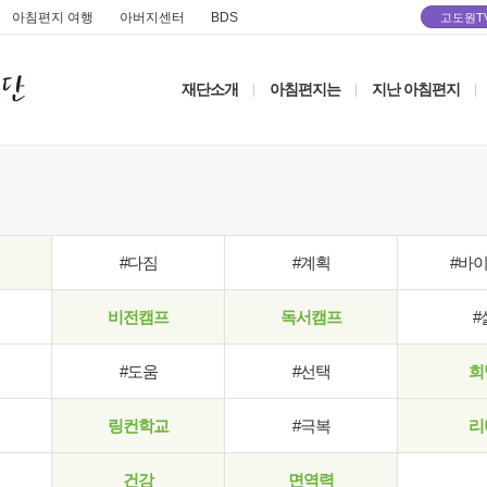
아침편지 여행
아버지센터
BDS
고도원T
재단소개
아침편지는
지난 아침편지
|
|
|
#다짐
#계획
#바
비전캠프
독서캠프
#
#도움
#선택
희
링컨학교
#극복
리
건강
면역력