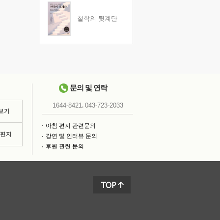
철학의 뒷계단
문의 및 연락
,
1644-8421
043-723-2033
 보기
아침 편지 관련문의
침편지
강연 및 인터뷰 문의
후원 관련 문의