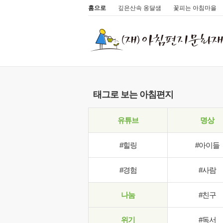
홈으로
깊은산속 옹달샘
꽃피는 아침마을
태그로 보는 아침편지
유튜브
명상
#힐링
#아이들
#경험
#사람
나눔
#친구
위기
#독서