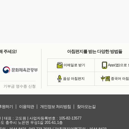
해 주세요!
아침편지를 받는 다양한 방법들
이메일로 받기
App(앱)으로
음성 아침편지
중국어 아
기부금 영수증 신청
후원하기
이용약관
개인정보 처리방침
찾아오는길
대표 : 고도원 | 사업자등록번호 : 105-82-13577
청북도 충주시 노은면 우성1길 201-61,1층
문의 :
,
/ '아침편지여행'문의 :