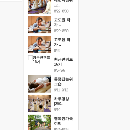
건강명상법
내면혁명워
건강명상
..
크..
스..
/9~10/10
8/29~8/30
10/9~10/10
내면혁명워
고도원 작
내면혁명
..
가 ..
크..
/17~10/18
8/29~8/30
10/17~10/18
황금변캠프
고도원 작
황금변캠
7기
가 ..
17기
/30~10/31
8/29
10/30~10/31
통증잡는워
황금변캠프
통증잡는
크숍
16기
크숍
/7~11/8
9/5~9/6
11/7~11/8
내면혁명워
통증잡는워
내면혁명
..
크숍
크..
/12~12/13
9/11~9/12
12/12~12/13
하루명상
[250..
9/19
행복한가족
여행
9/24~9/26