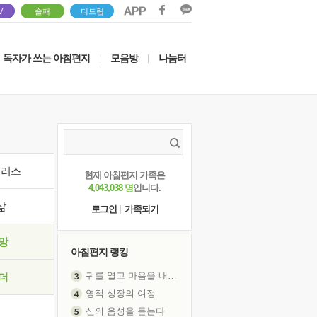
V
솔패
더드림
독자가 쓰는 아침편지
모음방
나눔터
|
|
이러스
현재 아침편지 가족은
4,043,038 명
입니다.
삶
로그인
|
가족되기
망
아침편지 랭킹
귀를 열고 마음을 내어주고
더
영적 성장의 여정
신의 음성을 듣는다