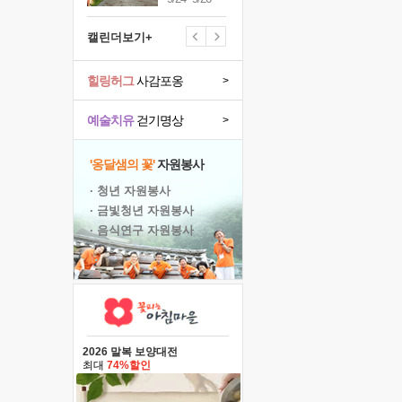
캘린더보기+
힐링허그
사감포옹
>
예술치유
걷기명상
>
'옹달샘의 꽃'
자원봉사
· 청년 자원봉사
· 금빛청년 자원봉사
· 음식연구 자원봉사
2026 말복 보양대전
최대
74%할인