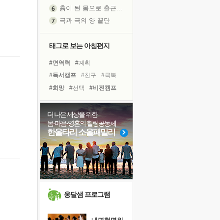
흙이 된 몸으로 출근하는 여자
극과 극의 양 끝단
내가 '나다움'을 찾는 길
피해 갈 수 없는 사건들
태그로 보는 아침편지
처음 손을 잡았던 날
#면역력
#계획
꿈이 실제가 되는 것
#독서캠프
#친구
#극복
'말 타는 법'을 먼저
#희망
#선택
#비전캠프
졸업식 사진을 보며
#다짐
#힐링
#명상
극심한 변비, 어깨결림, 수면 장애
#리더
#링컨학교
#경험
더 나은 세상을 위한
아픈 아버지를 위한 공간 설계
몸·마음·영혼의 힐링공동체
#나눔
#삶
#독서
#도움
슬럼프
한울타리 소울패밀리
#바이러스
#건강
보고 싶은 어머니
#유튜브
#아이들
#위기
유년 시절의 부산 영도 바다
#사람
못된 꼰대들
너무 황홀한 꽃들이여!
희망이란
옹달샘 프로그램
'모른다'는 것