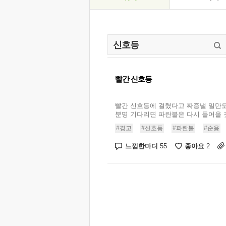
빨간 신호등
빨간 신호등에 걸렸다고 짜증낼 일만도
분명 기다리면 파란불은 다시 들어올 것
#경고
#신호등
#파란불
#순응
느낌한마디
좋아요
55
2