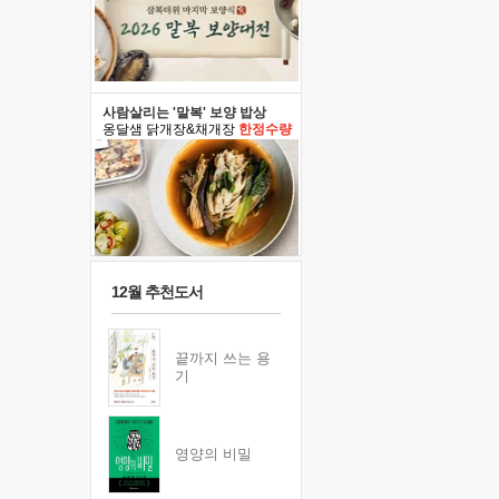
사람살리는 '말복' 보양 밥상
옹달샘 닭개장&채개장
한정수량
12월 추천도서
끝까지 쓰는 용
기
영양의 비밀