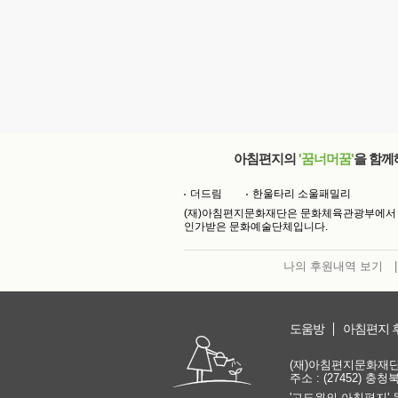
아침편지의
'꿈너머꿈'
을 함께
더드림
한울타리 소울패밀리
(재)아침편지문화재단은 문화체육관광부에서
인가받은 문화예술단체입니다.
나의 후원내역 보기
|
도움방
아침편지 
(재)아침편지문화재단 | 
주소 : (27452) 충
'고도원의 아침편지' 