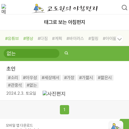
태그로 보는 아침편지
#유튜브
#명상
#다짐
#계획
#바이러스
#힐링
#아이들
#비전캠프
#독서캠프
#삶
#경험
#사람
#도움
#선택
#희망
#나눔
#친구
#링컨학교
#극복
#리더
#위기
초인
#독서
#건강
#면역력
#소리
#아우성
#세상에서
#가장
#가짧시
#짧은시
#관중석
#없는
2024.2.3. 토요일
1
모바일 앱 다운로드