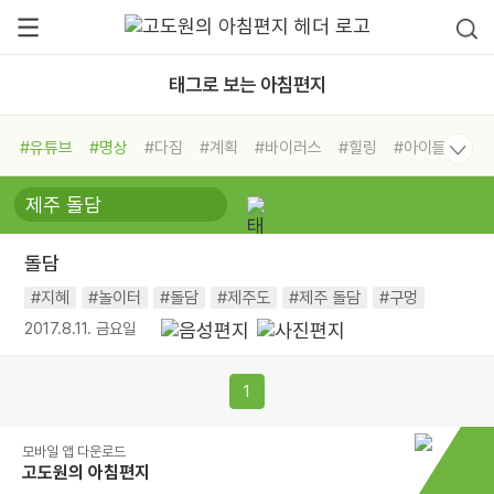
태그로 보는 아침편지
#유튜브
#명상
#다짐
#계획
#바이러스
#힐링
#아이들
#비전캠프
#독서캠프
#삶
#경험
#사람
#도움
#선택
#희망
#나눔
#친구
#링컨학교
#극복
#리더
#위기
돌담
#독서
#건강
#면역력
#지혜
#놀이터
#돌담
#제주도
#제주 돌담
#구멍
2017.8.11. 금요일
1
모바일 앱 다운로드
고도원의 아침편지