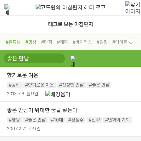
태그로 보는 아침편지
#유튜브
#명상
#다짐
#계획
#바이러스
#힐링
#아이들
#비전캠프
#독서캠프
#삶
#경험
#사람
#도움
#선택
#희망
#나눔
#친구
#링컨학교
#극복
#리더
#위기
향기로운 여운
#독서
#건강
#면역력
#낭비
#향기로운 여운
#진정한 만남
#좋은 만남
2013.7.8. 월요일
좋은 만남이 위대한 꿈을 낳는다
#영웅
#좋은 만남
#10대
#황성주
#전략
#변화의 기회
2007.2.21. 수요일