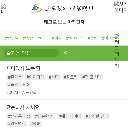
태그로 보는 아침편지
#유튜브
#명상
#다짐
#계획
#바이러스
#힐링
#아이들
#비전캠프
#독서캠프
#삶
#경험
#사람
#도움
#선택
#희망
#나눔
#친구
#링컨학교
#극복
#리더
#위기
재미있게 노는 팀
#독서
#건강
#면역력
#즐거움
#아이디어
#재미
#창조력
#잭 포스터
#즐거운 인생
2007.12.7. 금요일
단순하게 사세요
#즐거운 인생
#단순한 삶
#웨인 다이어
#정직한 언어
#간단명료
#명쾌