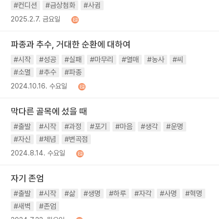
#컨디션
#금상첨화
#사귐
2025.2.7. 금요일
파종과 추수, 거대한 순환에 대하여
#시작
#성공
#실패
#마무리
#열매
#농사
#씨
#소멸
#추수
#파종
2024.10.16. 수요일
막다른 골목에 섰을 때
#출발
#시작
#과정
#포기
#마음
#생각
#운명
#자신
#체념
#변곡점
2024.8.14. 수요일
자기 존엄
#출발
#시작
#삶
#생명
#하루
#자각
#사명
#혁명
#새벽
#존엄