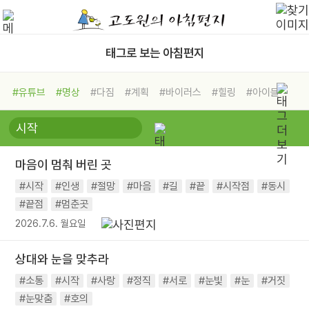
태그로 보는 아침편지
#유튜브
#명상
#다짐
#계획
#바이러스
#힐링
#아이들
#비전캠프
#독서캠프
#삶
#경험
#사람
#도움
#선택
#희망
#나눔
#친구
#링컨학교
#극복
#리더
#위기
마음이 멈춰 버린 곳
#독서
#건강
#면역력
#시작
#인생
#절망
#마음
#길
#끝
#시작점
#동시
#끝점
#멈춘곳
2026.7.6. 월요일
상대와 눈을 맞추라
#소통
#시작
#사랑
#정직
#서로
#눈빛
#눈
#거짓
#눈맞춤
#호의