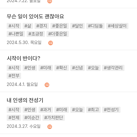
2024.7.22. 월요일
무슨 일이 있어도 괜찮아요
#시작
#삶
#경지
#좋은일
#달인
#디딤돌
#세상살이
#나쁜일
#초긍정
#더좋은일
2024.5.30. 목요일
시작이 반이다?
#시작
#인생
#미래
#확신
#신념
#오늘
#생각관리
#전부
2024.4.1. 월요일
내 인생의 전성기
#시작
#인생
#과거
#미래
#오늘
#최고
#전성기
#전제
#이순간
#가치판단
2024.3.27. 수요일