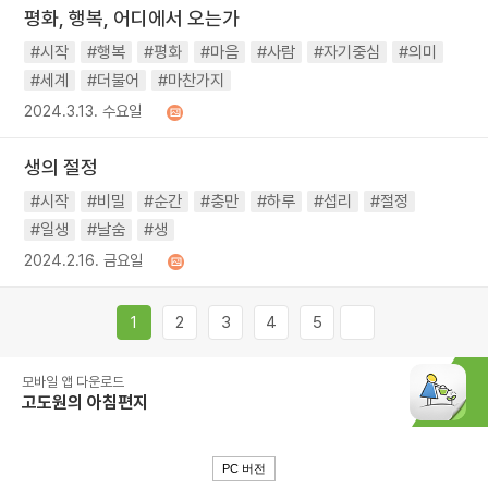
평화, 행복, 어디에서 오는가
#시작
#행복
#평화
#마음
#사람
#자기중심
#의미
#세계
#더불어
#마찬가지
2024.3.13. 수요일
생의 절정
#시작
#비밀
#순간
#충만
#하루
#섭리
#절정
#일생
#날숨
#생
2024.2.16. 금요일
1
2
3
4
5
모바일 앱 다운로드
고도원의 아침편지
PC 버전