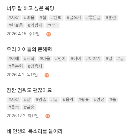
너무 잘 하고 싶은 욕망
#시작
#마음
#힘
#완벽
#글쓰기
#좋은글
#훈련
#한걸음
#가볍게
#너무
2026.4.15. 수요일
우리 아이들의 문해력
#이해
#시작
#마음
#언어
#아이
#이야기
#말
#글
#듣는힘
#양육자
2026.4.2. 목요일
잠깐 멈춰도 괜찮아요
#시작
#삶
#멈춤
#글
#음악
#쉼표
#완성
#숨
#들숨
#날숨
2025.12.2. 화요일
네 인생의 목소리를 들어라