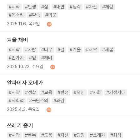
#시작
#인생
#삶
#내면
#생각
#자신
#체험
#목소리
#약속
#의문
2025.11.6. 목요일
겨울 채비
#시작
#사람
#나무
#길
#겨울
#새싹
#새봄
#빈가지
#잎
#채비
2025.10.22. 수요일
알파이자 오메가
#시작
#성찰
#교육
#반성
#책임
#사회
#기성세대
#사회적
#극단주의
#과감
2025.4.3. 목요일
쓰레기 줍기
#시작
#행복
#도움
#자신
#당장
#쓰레기
#최상