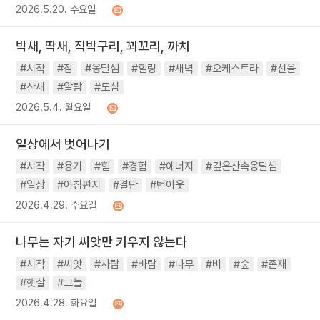
2026.5.20. 수요일
박새, 딱새, 직박구리, 꾀꼬리, 까치
#시작
#잠
#옹달샘
#힐링
#새벽
#오케스트라
#선율
#산새
#알람
#도심
2026.5.4. 월요일
일상에서 벗어나기
#시작
#용기
#힘
#경험
#에너지
#깊은산속옹달샘
#일상
#아침편지
#결단
#번아웃
2026.4.29. 수요일
나무는 자기 씨앗만 키우지 않는다
#시작
#씨앗
#사람
#바람
#나무
#비
#숲
#존재
#햇살
#그늘
2026.4.28. 화요일