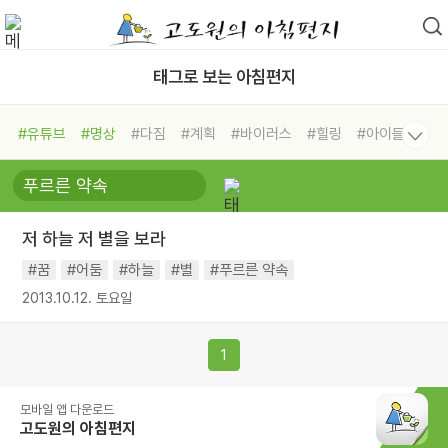
태그로 보는 아침편지
#유튜브
#명상
#다짐
#계획
#바이러스
#힐링
#아이들
#비전캠프
#독서캠프
#삶
#경험
#사람
#도움
#선택
#희망
#나눔
#친구
#링컨학교
#극복
#리더
#위기
저 하늘 저 별을 보라
#독서
#건강
#면역력
#꿈
#어둠
#하늘
#별
#푸르른 약속
2013.10.12. 토요일
1
모바일 앱 다운로드
고도원의 아침편지