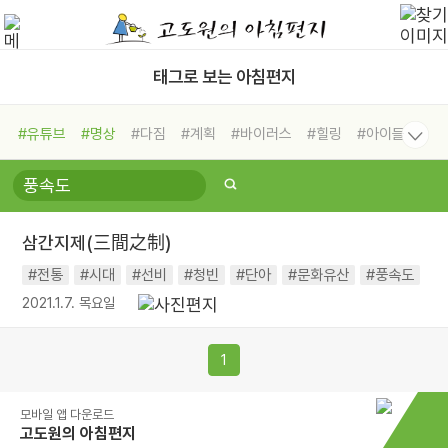
태그로 보는 아침편지
#유튜브
#명상
#다짐
#계획
#바이러스
#힐링
#아이들
#비전캠프
#독서캠프
#삶
#경험
#사람
#도움
#선택
#희망
#나눔
#친구
#링컨학교
#극복
#리더
#위기
#독서
#건강
#면역력
삼간지제(三間之制)
#전통
#시대
#선비
#청빈
#단아
#문화유산
#풍속도
2021.1.7. 목요일
1
모바일 앱 다운로드
고도원의 아침편지