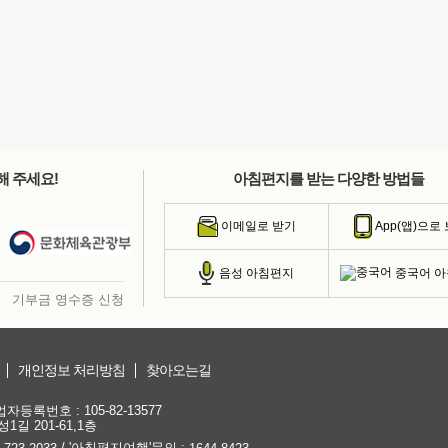
해 주세요!
아침편지를 받는 다양한 방법들
이메일로 받기
App(앱)으로
중국어 
음성 아침편지
기부금 영수증 신청
개인정보 처리방침
찾아오는길
등록번호 : 105-82-13577
1길 201-61,1층
/ '아침편지여행'문의 :