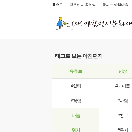
홈으로
깊은산속 옹달샘
꽃피는 아침마을
태그로 보는 아침편지
유튜브
명상
#힐링
#아이들
#경험
#사람
나눔
#친구
위기
#독서