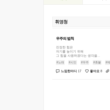
우주의 법칙
진정한 힘은
자기를 높이기 위해
그 힘을 사용하겠다는 생각을...
#노래
#시인
#우주
#촛불
#
느낌한마디
좋아요
17
8