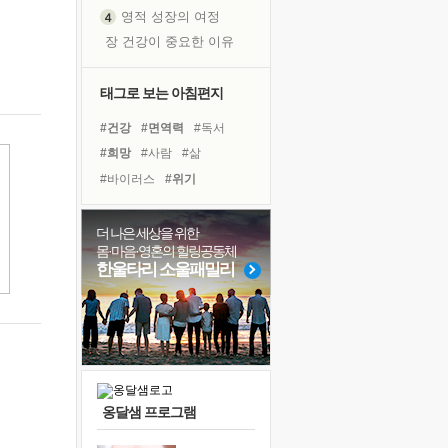
영적 성장의 여정
장 건강이 중요한 이유
신의 음성을 듣는다
흙이 된 몸으로 출근하는 여자
태그로 보는 아침편지
극과 극의 양 끝단
#건강
#면역력
#독서
내가 '나다움'을 찾는 길
#희망
#사람
#삶
피해 갈 수 없는 사건들
#바이러스
#위기
처음 손을 잡았던 날
#아이들
#힐링
#친구
꿈이 실제가 되는 것
#다짐
#극복
#도움
더 나은 세상을 위한
'말 타는 법'을 먼저
몸·마음·영혼의 힐링공동체
#명상
#리더
#링컨학교
졸업식 사진을 보며
한울타리 소울패밀리
#경험
#유튜브
#계획
아픈 아버지를 위한 공간 설계
#비전캠프
#선택
#나눔
극심한 변비, 어깨결림, 수면 장애
#독서캠프
보고 싶은 어머니
유년 시절의 부산 영도 바다
못된 꼰대들
옹달샘 프로그램
거울 속의 나