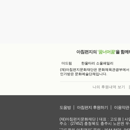
아침편지의
'꿈너머꿈'
을 함께
더드림
한울타리 소울패밀리
(재)아침편지문화재단은 문화체육관광부에서
인가받은 문화예술단체입니다.
나의 후원내역 보기
|
도움방
아침편지 후원하기
이용약관
(재)아침편지문화재단 | 대표 : 고도원 | 사업자
주소 : (27452) 충청북도 충주시 노은면 우성
'고도원의 아침편지' 문의 :
,