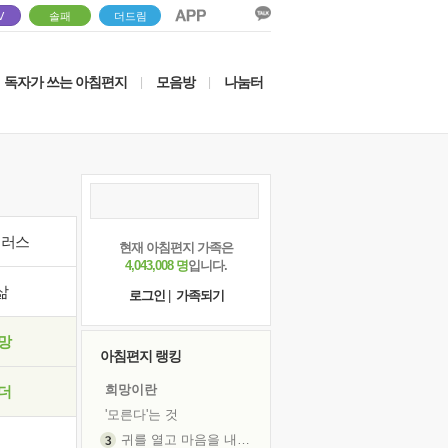
V
솔패
더드림
독자가 쓰는 아침편지
모음방
나눔터
|
|
이러스
현재 아침편지 가족은
4,043,008 명
입니다.
삶
로그인
|
가족되기
망
아침편지 랭킹
희망이란
더
'모른다'는 것
귀를 열고 마음을 내어주고