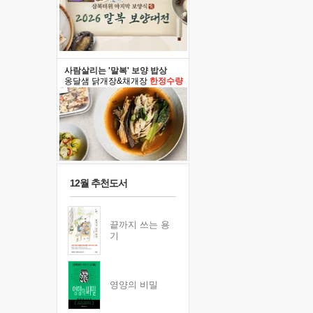
사람살리는 '말복' 보양 밥상
옹달샘 닭개장&채개장
한정수량
12월 추천도서
끝까지 쓰는 용
기
영양의 비밀