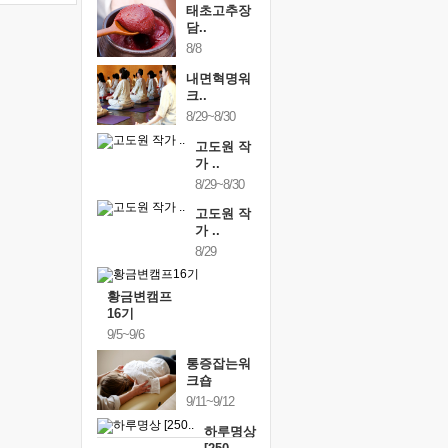
태초고추장
담..
8/8
내면혁명워
크..
8/29~8/30
고도원 작
가 ..
8/29~8/30
고도원 작
가 ..
8/29
황금변캠프
16기
9/5~9/6
통증잡는워
크숍
9/11~9/12
하루명상