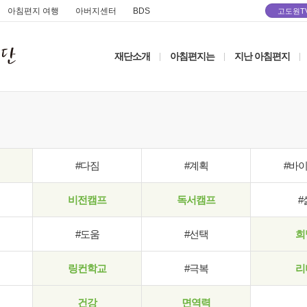
아침편지 여행
아버지센터
BDS
고도원T
재단소개
아침편지는
지난 아침편지
|
|
|
#다짐
#계획
#바
비전캠프
독서캠프
#
#도움
#선택
희
링컨학교
#극복
리
건강
면역력