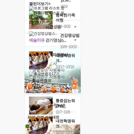
[250..
캘린더보기+
9/19
행복한가족
여행
9/24~9/26
힐링허그
사감포옹
>
건강명상법
예술치유
걷기명상
>
스..
10/9~10/10
'옹달샘의 꽃'
자원봉사
내면혁명워
크..
· 청년 자원봉사
10/17~10/18
· 금빛청년 자원봉사
· 음식연구 자원봉사
황금변캠프
17기
10/30~10/31
통증잡는워
크숍
11/7~11/8
2026 말복 보양대전
내면혁명워
최대
74%할인
크..
12/12~12/13