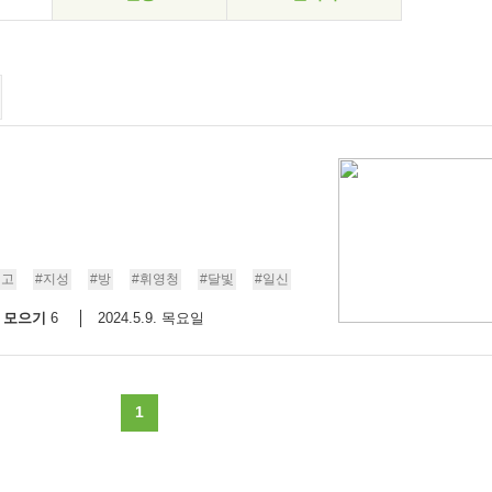
에고
#지성
#방
#휘영청
#달빛
#일신
모으기
2024.5.9. 목요일
6
1