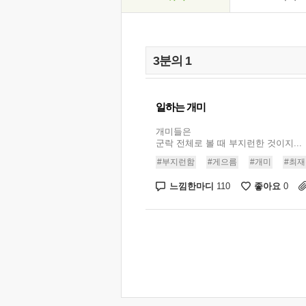
일하는 개미
개미들은
군락 전체로 볼 때 부지런한 것이지...
#부지런함
#게으름
#개미
#최
느낌한마디
좋아요
110
0