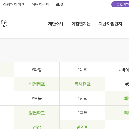
아침편지 여행
아버지센터
BDS
고도원T
재단소개
아침편지는
지난 아침편지
|
|
|
#다짐
#계획
#바
비전캠프
독서캠프
#
#도움
#선택
희
링컨학교
#극복
리
건강
면역력