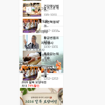
캘린더보기+
건강명상법
스..
10/9~10/10
힐링허그
사감포옹
>
내면혁명워
크..
10/17~10/18
예술치유
걷기명상
>
황금변캠프
17기
'옹달샘의 꽃'
자원봉사
10/30~10/31
· 청년 자원봉사
통증잡는워
· 금빛청년 자원봉사
크숍
· 음식연구 자원봉사
11/7~11/8
내면혁명워
크..
12/12~12/13
2026 말복 보양대전
최대
74%할인