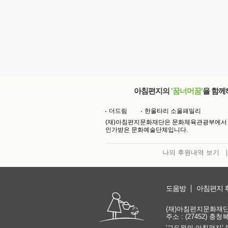
아침편지의
'꿈너머꿈'
을 함께
더드림
한울타리 소울패밀리
(재)아침편지문화재단은 문화체육관광부에서
인가받은 문화예술단체입니다.
나의 후원내역 보기
|
도움방
아침편지 
(재)아침편지문화재단 | 
주소 : (27452) 충
'고도원의 아침편지' 