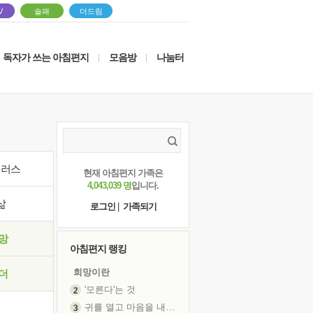
V
솔패
더드림
독자가 쓰는 아침편지
모음방
나눔터
|
|
이러스
현재 아침편지 가족은
4,043,039 명
입니다.
삶
로그인
|
가족되기
망
아침편지 랭킹
희망이란
더
'모른다'는 것
귀를 열고 마음을 내어주고