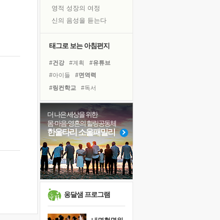
영적 성장의 여정
신의 음성을 듣는다
흙이 된 몸으로 출근하는 여자
극과 극의 양 끝단
태그로 보는 아침편지
내가 '나다움'을 찾는 길
#건강
#계획
#유튜브
피해 갈 수 없는 사건들
#아이들
#면역력
처음 손을 잡았던 날
#링컨학교
#독서
꿈이 실제가 되는 것
#독서캠프
#나눔
#사람
'말 타는 법'을 먼저
#힐링
#명상
#경험
더 나은 세상을 위한
졸업식 사진을 보며
몸·마음·영혼의 힐링공동체
#극복
#바이러스
#리더
극심한 변비, 어깨결림, 수면 장애
한울타리 소울패밀리
#다짐
#친구
#도움
아픈 아버지를 위한 공간 설계
#선택
#위기
#희망
#삶
슬럼프
#비전캠프
보고 싶은 어머니
유년 시절의 부산 영도 바다
못된 꼰대들
옹달샘 프로그램
너무 황홀한 꽃들이여!