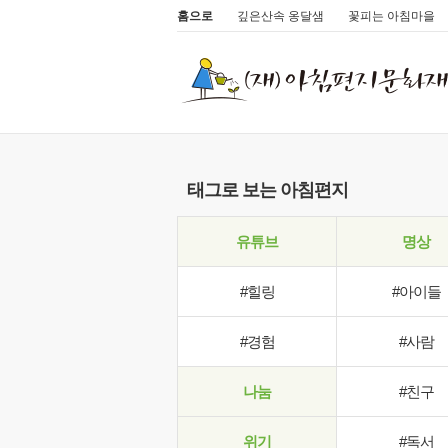
홈으로
깊은산속 옹달샘
꽃피는 아침마을
태그로 보는 아침편지
유튜브
명상
#힐링
#아이들
#경험
#사람
나눔
#친구
위기
#독서