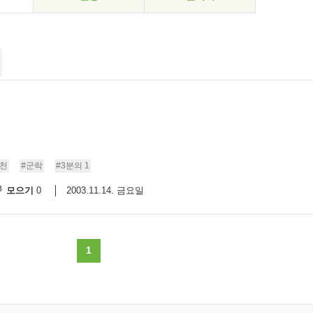
재천
#군락
#3분의 1
모으기
2003.11.14. 금요일
0
1