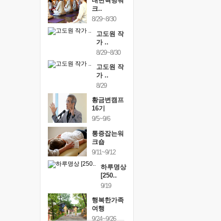
내면혁명워
크..
8/29~8/30
고도원 작
가 ..
8/29~8/30
고도원 작
가 ..
8/29
황금변캠프
16기
9/5~9/6
통증잡는워
크숍
9/11~9/12
하루명상
[250..
9/19
행복한가족
여행
9/24~9/26