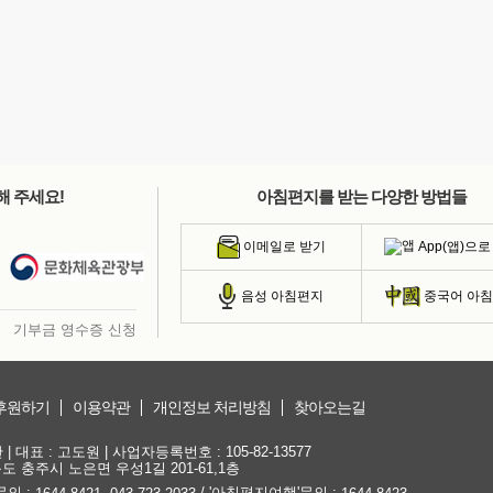
해 주세요!
아침편지를 받는 다양한 방법들
App(앱)으로
이메일로 받기
음성 아침편지
중국어 아
기부금 영수증 신청
후원하기
이용약관
개인정보 처리방침
찾아오는길
대표 : 고도원 | 사업자등록번호 : 105-82-13577
청북도 충주시 노은면 우성1길 201-61,1층
문의 :
,
/ '아침편지여행'문의 :