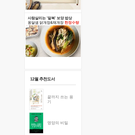
사람살리는 '말복' 보양 밥상
옹달샘 닭개장&채개장
한정수량
12월 추천도서
끝까지 쓰는 용
기
영양의 비밀