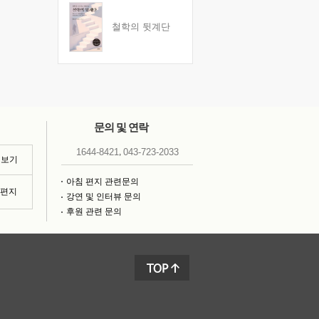
철학의 뒷계단
문의 및 연락
,
1644-8421
043-723-2033
 보기
아침 편지 관련문의
침편지
강연 및 인터뷰 문의
후원 관련 문의