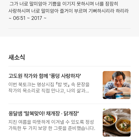
그가 너로 말미암아 기쁨을 이기지 못하시며 너를 잠잠히
사랑하시며 너로 말미암아 즐거이 부르며 기뻐하시리라 하리라
~ 06:51 ~ 2017 ~
새소식
고도원 작가와 함께 '풍덩 사랑하자'
이번 북토크는 명상시집 『밥 벗』 속 문장을
작가의 목소리로 직접 만나고, 나의 삶과
관계를 잠시 돌아보는 시간입니다.
옹달샘 '말복맞이! 채개장 · 닭개장'
지친 여름을 따뜻하게 이겨낼 수 있도록 정성
가득한 두 가지 보양 한 그릇을 준비했습니다.