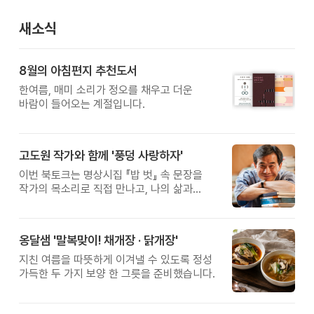
새소식
8월의 아침편지 추천도서
한여름, 매미 소리가 정오를 채우고 더운
바람이 들어오는 계절입니다.
고도원 작가와 함께 '풍덩 사랑하자'
이번 북토크는 명상시집 『밥 벗』 속 문장을
작가의 목소리로 직접 만나고, 나의 삶과
관계를 잠시 돌아보는 시간입니다.
옹달샘 '말복맞이! 채개장 · 닭개장'
지친 여름을 따뜻하게 이겨낼 수 있도록 정성
가득한 두 가지 보양 한 그릇을 준비했습니다.