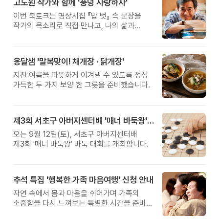
고도원 작가와 함께 '풍덩 사랑하자'
이번 북토크는 명상시집 『밥 벗』 속 문장을
작가의 목소리로 직접 만나고, 나의 삶과
관계를 잠시 돌아보는 시간입니다.
옹달샘 '말복맞이! 채개장 · 닭개장'
지친 여름을 따뜻하게 이겨낼 수 있도록 정성
가득한 두 가지 보양 한 그릇을 준비했습니다.
제3회 서초구 아버지센터배 '매너 바둑왕' 대회
오는 9월 12일(토), 서초구 아버지센터배
제3회 '매너 바둑왕' 바둑 대회를 개최합니다.
추석 특집 '행복한 가족 마음여행' 신청 안내
자연 속에서 몸과 마음을 쉬어가며 가족의
소중함을 다시 느껴보는 특별한 시간을 준비해
보세요.