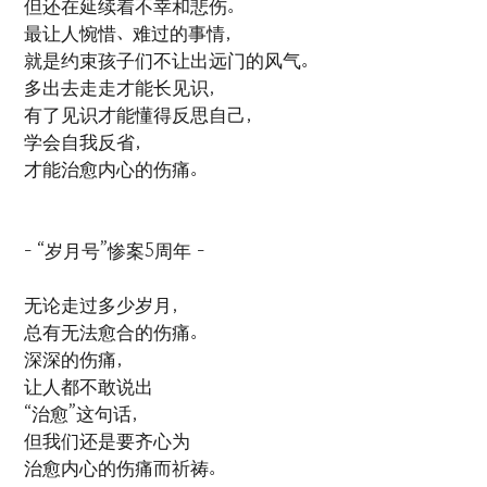
但还在延续着不幸和悲伤。
最让人惋惜、难过的事情，
就是约束孩子们不让出远门的风气。
多出去走走才能长见识，
有了见识才能懂得反思自己，
学会自我反省，
才能治愈内心的伤痛。
- “岁月号”惨案5周年 -
无论走过多少岁月，
总有无法愈合的伤痛。
深深的伤痛，
让人都不敢说出
“治愈”这句话，
但我们还是要齐心为
治愈内心的伤痛而祈祷。