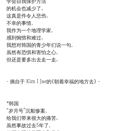
学会自我保护方法
的机会也减少了。
这真是件令人悲伤、
不幸的事情，
我作为一个地理学家，
感到惋惜和难过。
我想对韩国的青少年们说一句，
虽然有恐惧和害怕之心，
但还是要多出去走一走。
- 摘自于 Kim I Jae的《朝着幸福的地方去》 -
*韩国
“岁月号”沉船惨案，
给我们带来很大的痛苦。
虽然事故过去5年了，