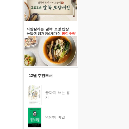
사람살리는 '말복' 보양 밥상
옹달샘 닭개장&채개장
한정수량
12월 추천도서
끝까지 쓰는 용
기
영양의 비밀