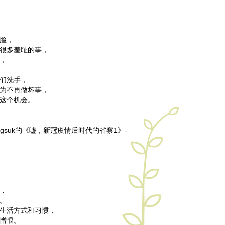
脸，
很多羞耻的事，
，
们洗手，
为不再做坏事，
这个机会。
eungsuk的《嘘，新冠疫情后时代的省察1》-
，
。
生活方式和习惯，
憎恨。