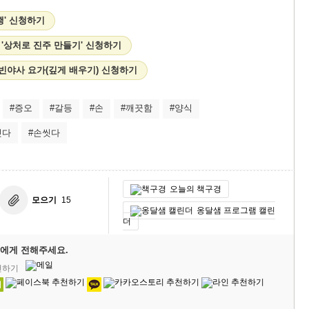
행' 신청하기
 '상처로 진주 만들기' 신청하기
'빈야사 요가(깊게 배우기) 신청하기
#증오
#갈등
#손
#깨끗함
#양식
씻다
#손씻다
오늘의 책구경
모으기
15
옹달샘 프로그램 캘린
더
에게 전해주세요.
천하기