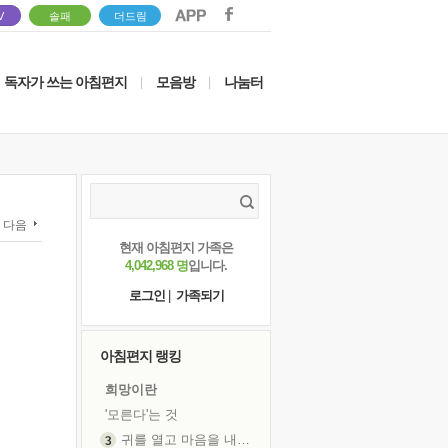
V
솔패
더드림
독자가 쓰는 아침편지
모음방
나눔터
|
|
다음
현재 아침편지 가족은
4,042,968 명
입니다.
로그인
|
가족되기
아침편지 랭킹
희망이란
'모른다'는 것
귀를 열고 마음을 내어주고