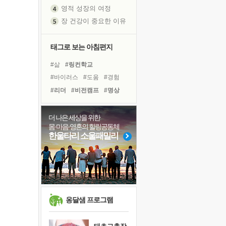
영적 성장의 여정
장 건강이 중요한 이유
신의 음성을 듣는다
흙이 된 몸으로 출근하는 여자
태그로 보는 아침편지
극과 극의 양 끝단
#삶
#링컨학교
내가 '나다움'을 찾는 길
#바이러스
#도움
#경험
피해 갈 수 없는 사건들
#리더
#비전캠프
#명상
처음 손을 잡았던 날
#극복
#희망
#나눔
꿈이 실제가 되는 것
#위기
#힐링
#선택
더 나은 세상을 위한
'말 타는 법'을 먼저
몸·마음·영혼의 힐링공동체
#사람
#독서
#면역력
졸업식 사진을 보며
한울타리 소울패밀리
#친구
#아이들
#계획
아픈 아버지를 위한 공간 설계
#다짐
#독서캠프
#건강
극심한 변비, 어깨결림, 수면 장애
#유튜브
보고 싶은 어머니
유년 시절의 부산 영도 바다
못된 꼰대들
옹달샘 프로그램
거울 속의 나