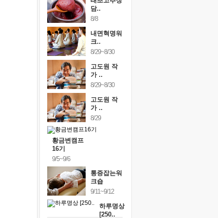
태초고추장
담..
8/8
내면혁명워
크..
8/29~8/30
고도원 작
가 ..
8/29~8/30
고도원 작
가 ..
8/29
황금변캠프
16기
9/5~9/6
통증잡는워
크숍
9/11~9/12
하루명상
[250..