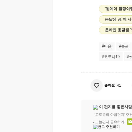
'원데이 힐링여
옹달샘 공.치.사
온라인 옹달샘 
#마음
#습관
#코로나19
#
좋아요
41
이 편지를 좋은사람
'고도원의 아침편지' 추
오늘편지 공유하기