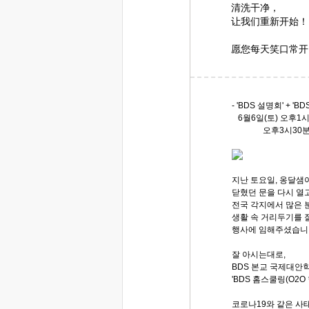
清洗干净，
让我们重新开始！
愿您每天笑口常开
- 'BDS 설명회' + 
6월6일(토) 오후1시
오후3시30분(B
지난 토요일, 옹달샘
닫혔던 문을 다시 열고 
전국 각지에서 많은 
생활 속 거리두기를 
행사에 임해주셨습니다
잘 아시는대로,
BDS 본교 국제대안
'BDS 홈스쿨링(O2O
코로나19와 같은 사