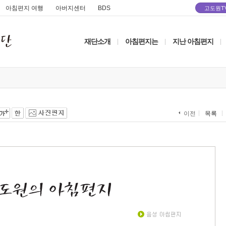
아침편지 여행
아버지센터
BDS
고도원T
재단소개
아침편지는
지난 아침편지
|
|
|
목록
이전