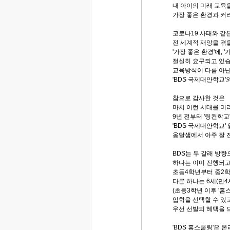
내 아이의 미래 교육을
가장 좋은 환경과 커
코로나19 사태와 같
전 세계적 재앙을 겪을
'가장 좋은 환경'에, 
절실히 요구되고 있습
교육방식이 다름 아닌 O2
'BDS 국제대안학교'와
참으로 감사한 것은
마치 이런 시대를 미
9년 전부터 '링컨학교
'BDS 국제대안학교'
옹달샘에서 아주 잘 
BDS는 두 갈래 방
하나는 이미 진행되고 
초등4학년부터 중2
다른 하나는 6세(만4
(초등3학년 이후 '홈
입학을 선택할 수 있고
우선 선발의 혜택을 
'BDS 홈스쿨링'은 