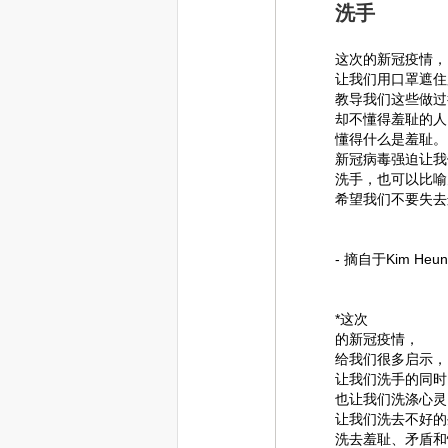
洗手
这次的新冠疫情，
让我们用口罩遮住
教导我们这些做过
却不懂得羞耻的人
懂得什么是羞耻。
新冠病毒强迫让我
洗手，也可以比喻
希望我们不要失去
- 摘自于Kim H
*这次
的新冠疫情，
给我们很多启示，
让我们洗手的同时
也让我们洗涤心灵
让我们洗去不好的
洗去羞耻、矛盾和