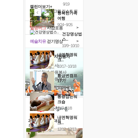
9/19
캘린더보기+
행복한가족
여행
9/24~9/26
힐링허그
사감포옹
>
건강명상법
스..
예술치유
걷기명상
>
10/9~10/10
내면혁명워
'옹달샘의 꽃'
자원봉사
크..
· 청년 자원봉사
10/17~10/18
· 금빛청년 자원봉사
황금변캠프
· 음식연구 자원봉사
17기
10/30~10/31
통증잡는워
크숍
11/7~11/8
내면혁명워
2026 말복 보양대전
크..
최대
74%할인
12/12~12/13