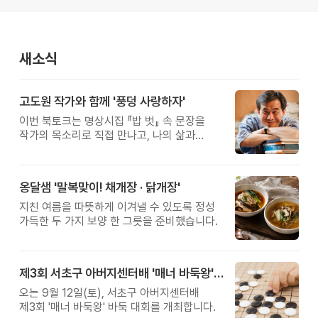
새소식
고도원 작가와 함께 '풍덩 사랑하자'
이번 북토크는 명상시집 『밥 벗』 속 문장을
작가의 목소리로 직접 만나고, 나의 삶과
관계를 잠시 돌아보는 시간입니다.
옹달샘 '말복맞이! 채개장 · 닭개장'
지친 여름을 따뜻하게 이겨낼 수 있도록 정성
가득한 두 가지 보양 한 그릇을 준비했습니다.
제3회 서초구 아버지센터배 '매너 바둑왕' 대회
오는 9월 12일(토), 서초구 아버지센터배
제3회 '매너 바둑왕' 바둑 대회를 개최합니다.