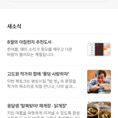
새소식
8월의 아침편지 추천도서
한여름, 매미 소리가 정오를 채우고 더운
바람이 들어오는 계절입니다.
고도원 작가와 함께 '풍덩 사랑하자'
이번 북토크는 명상시집 『밥 벗』 속 문장을
작가의 목소리로 직접 만나고, 나의 삶과
관계를 잠시 돌아보는 시간입니다.
옹달샘 '말복맞이! 채개장 · 닭개장'
지친 여름을 따뜻하게 이겨낼 수 있도록 정성