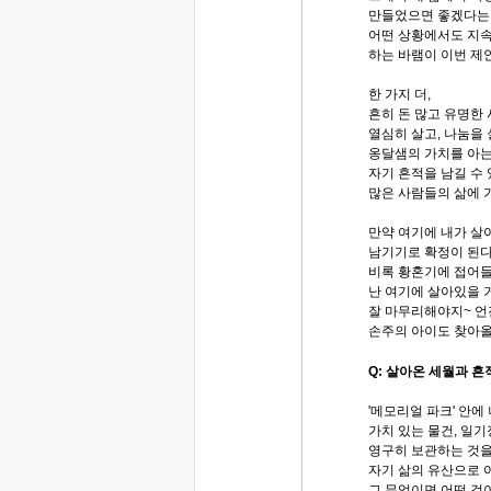
만들었으면 좋겠다는 
어떤 상황에서도 지속
하는 바램이 이번 제안
한 가지 더,
흔히 돈 많고 유명한
열심히 살고, 나눔을 
옹달샘의 가치를 아는
자기 흔적을 남길 수 
많은 사람들의 삶에 
만약 여기에 내가 살아
남기기로 확정이 된다
비록 황혼기에 접어들
난 여기에 살아있을 
잘 마무리해야지~ 언
손주의 아이도 찾아올
Q: 살아온 세월과 흔
'메모리얼 파크' 안에
가치 있는 물건, 일
영구히 보관하는 것을 
자기 삶의 유산으로 
그 무엇이면 어떤 것