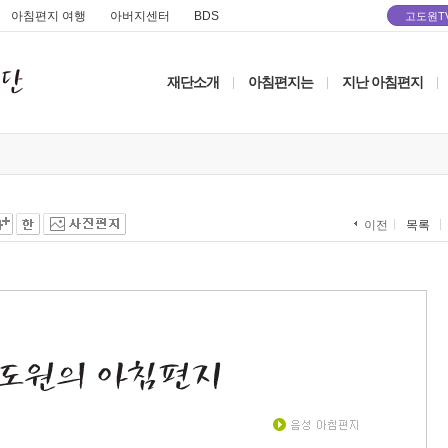
아침편지 여행
아버지센터
BDS
고도원T
재단소개
아침편지는
지난 아침편지
|
|
|
목록
이전