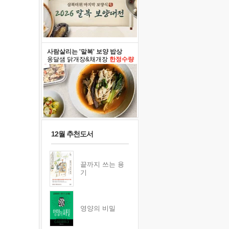
사람살리는 '말복' 보양 밥상
옹달샘 닭개장&채개장
한정수량
12월 추천도서
끝까지 쓰는 용
기
영양의 비밀