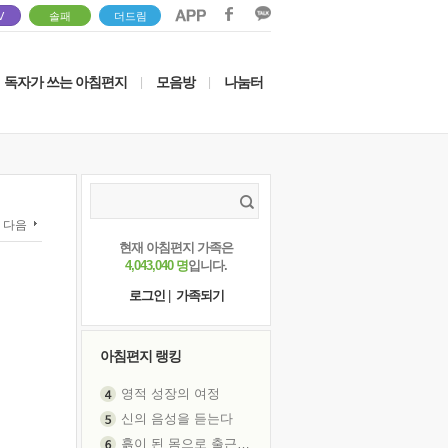
V
솔패
더드림
독자가 쓰는 아침편지
모음방
나눔터
|
|
다음
현재 아침편지 가족은
4,043,040 명
입니다.
로그인
|
가족되기
아침편지 랭킹
영적 성장의 여정
신의 음성을 듣는다
흙이 된 몸으로 출근하는 여자