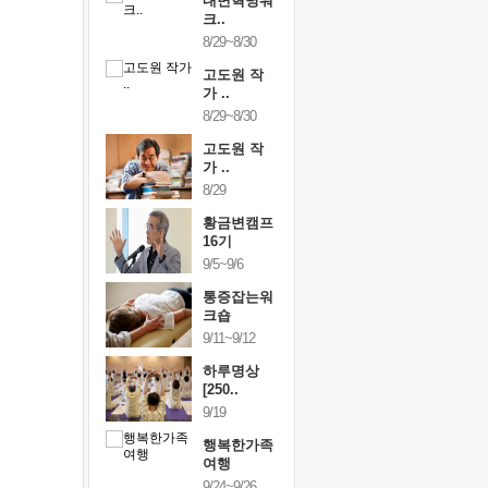
건강명상법
내면혁명워
건강명상
..
크..
스..
/9~10/10
8/29~8/30
10/9~10/10
내면혁명워
고도원 작
내면혁명
..
가 ..
크..
/17~10/18
8/29~8/30
10/17~10/18
황금변캠프
고도원 작
황금변캠
7기
가 ..
17기
/30~10/31
8/29
10/30~10/31
통증잡는워
황금변캠프
통증잡는
크숍
16기
크숍
/7~11/8
9/5~9/6
11/7~11/8
내면혁명워
통증잡는워
내면혁명
..
크숍
크..
/12~12/13
9/11~9/12
12/12~12/13
하루명상
[250..
9/19
행복한가족
여행
9/24~9/26