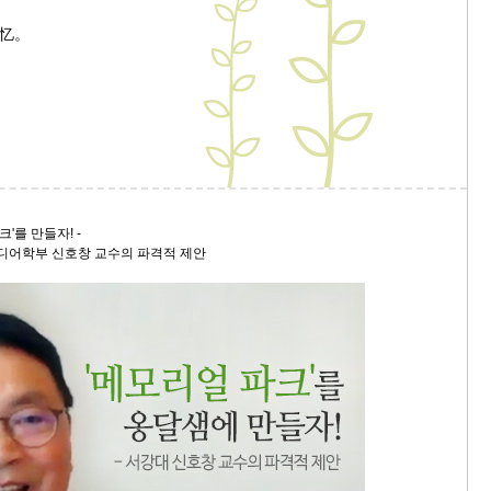
스
忆。
10
크
10
1
10
크'를 만들자! -
어학부 신호창 교수의 파격적 제안
11
크
12