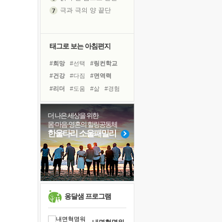
극과 극의 양 끝단
내가 '나다움'을 찾는 길
피해 갈 수 없는 사건들
처음 손을 잡았던 날
태그로 보는 아침편지
꿈이 실제가 되는 것
#희망
#선택
#링컨학교
'말 타는 법'을 먼저
#건강
#다짐
#면역력
졸업식 사진을 보며
#리더
#도움
#삶
#경험
극심한 변비, 어깨결림, 수면 장애
#유튜브
#위기
아픈 아버지를 위한 공간 설계
#독서캠프
#사람
#명상
더 나은 세상을 위한
슬럼프
몸·마음·영혼의 힐링공동체
#친구
#비전캠프
#독서
보고 싶은 어머니
한울타리 소울패밀리
#나눔
#힐링
#바이러스
유년 시절의 부산 영도 바다
#계획
#아이들
#극복
못된 꼰대들
너무 황홀한 꽃들이여!
희망이란
'모른다'는 것
옹달샘 프로그램
귀를 열고 마음을 내어주고