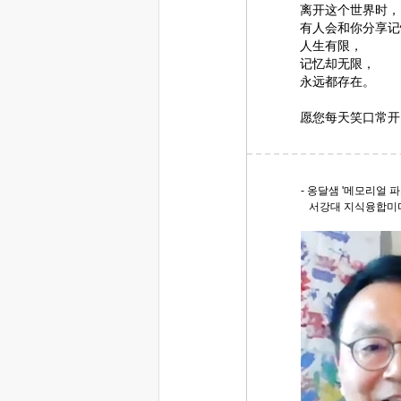
离开这个世界时，
有人会和你分享记
人生有限，
记忆却无限，
永远都存在。
愿您每天笑口常开
- 옹달샘 '메모리얼 파
서강대 지식융합미디