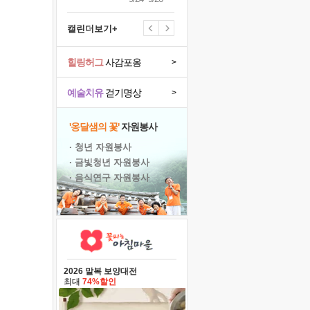
캘린더보기+
힐링허그
사감포옹
>
예술치유
걷기명상
>
'옹달샘의 꽃'
자원봉사
· 청년 자원봉사
· 금빛청년 자원봉사
· 음식연구 자원봉사
2026 말복 보양대전
최대
74%할인