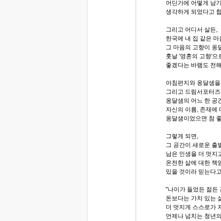
어딘가에 어떻게 남기
생각하게 되었다고 합
그리고 어디서 살든,
한국에 내 집 같은 
그 마음의 고향이 옹
훗날 '영혼의 고향'
좋겠다는 바램도 전
아침편지와 옹달샘을
그리고 드림서포터즈로
옹달샘의 어느 한 공
자신의 이름, 존재에
옹달샘이었으면 참 
그렇게 되면,
그 공간이 새로운 출
남은 인생을 더 멋지고
온전한 삶에 대한 책
있을 것이라 믿는다고
"나이가 들었든 젊든
돈보다는 가치 있는 
더 멋지게 스스로가 
언제나 넘치는 청년의