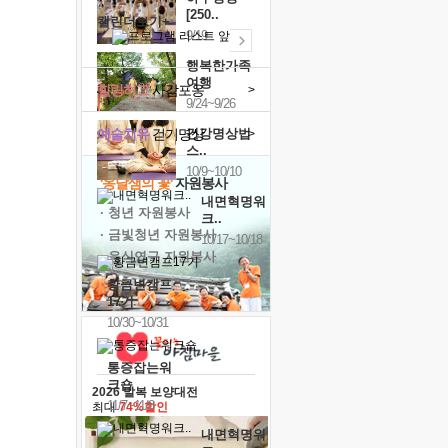
[250..
캘린더보기+
9/19
행복한가족
여행
힐링허그
사감포옹
>
9/24~9/26
예술치유
걷기명상
건강명상법
>
스..
10/9~10/10
'옹달샘의 꽃'
자원봉사
내면혁명워
· 청년 자원봉사
크..
· 금빛청년 자원봉사
10/17~10/18
· 음식연구 자원봉사
황금변캠프
17기
10/30~10/31
통증잡는워
크숍
2026 말복 보양대전
11/7~11/8
최대
74%할인
내면혁명워