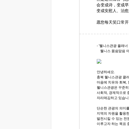
会变成诗，变成早
变成安慰人、治愈
愿您每天笑口常开
- '웰니스관광 플래너
웰니스 몸쉼맘쉼 아카
안녕하세요.
충북 웰니스관광 클러
마음에 치유와 회복,
웰니스관광은 꾸준히
사회적, 경제적으로
자리매김하고 있습니
단순한 관광의 의미
지역의 자원을 활용한
발전시킬 수 있는 전
이루고자 하는 목표 