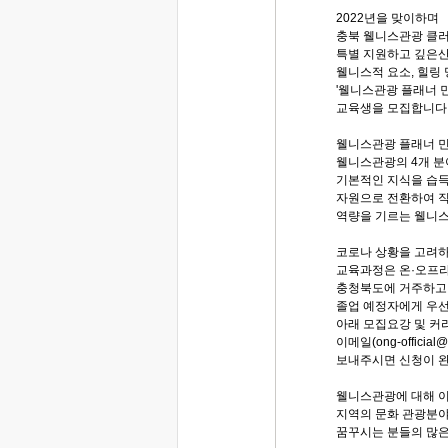
2022년을 맞이하며
충북 웰니스관광 클
특별 지원하고 깊은
웰니스적 요소, 힐링
'웰니스관광 플래너 
교육생을 모집합니다
웰니스관광 플래너 
웰니스관광의 4개 분야
기본적인 지식을 습
자원으로 전환하여 직
역량을 기르는 웰니스
코로나 상황을 고려
교육과정은 온·오프
충청북도에 거주하고 
졸업 예정자에게 우선
아래 모집요강 및 
이메일(ong-official
보내주시면 신청이 
웰니스관광에 대해 
지역의 문화 관광분
꿈꾸시는 분들의 많은