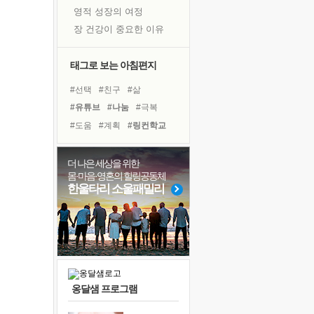
영적 성장의 여정
장 건강이 중요한 이유
신의 음성을 듣는다
흙이 된 몸으로 출근하는 여자
태그로 보는 아침편지
극과 극의 양 끝단
#선택
#친구
#삶
내가 '나다움'을 찾는 길
#유튜브
#나눔
#극복
피해 갈 수 없는 사건들
#도움
#계획
#링컨학교
처음 손을 잡았던 날
#경험
#다짐
#위기
꿈이 실제가 되는 것
#사람
#리더
#명상
더 나은 세상을 위한
'말 타는 법'을 먼저
몸·마음·영혼의 힐링공동체
#독서
#힐링
#아이들
졸업식 사진을 보며
한울타리 소울패밀리
#바이러스
#독서캠프
극심한 변비, 어깨결림, 수면 장애
#비전캠프
#희망
#건강
아픈 아버지를 위한 공간 설계
#면역력
슬럼프
보고 싶은 어머니
유년 시절의 부산 영도 바다
옹달샘 프로그램
못된 꼰대들