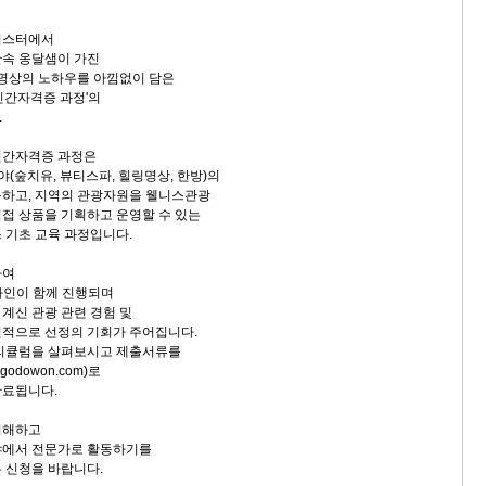
러스터에서
산속 옹달샘이 가진
 명상의 노하우를 아낌없이 담은
민간자격증 과정'의
.
민간자격증 과정은
(숲치유, 뷰티스파, 힐링명상, 한방)의
득하고, 지역의 관광자원을 웰니스관광
접 상품을 기획하고 운영할 수 있는
 기초 교육 과정입니다.
하여
라인이 함께 진행되며
계신 관광 관련 경험 및
적으로 선정의 기회가 주어집니다.
커리큘럼을 살펴보시고 제출서류를
@godowon.com)로
완료됩니다.
이해하고
야에서 전문가로 활동하기를
 신청을 바랍니다.