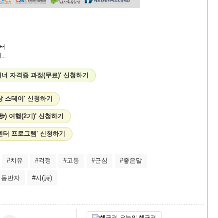
터
..
너 자격증 과정(무료)' 신청하기
상 스테이' 신청하기
步) 여행(2기)' 신청하기
센터 프로그램' 신청하기
#치유
#걱정
#고통
#근심
#좋은말
의동반자
#시(詩)
오늘의 책구경