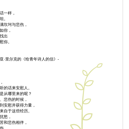
话一样，
坦。
满坎坷与悲伤，
如你，
找出
慰你。
利亚·里尔克的《给青年诗人的信》-
，
听的话来安慰人。
是从哪里来的呢？
、悲伤的时候，
到安慰并获得力量，
来自于这些经历。
忧愁，
苦和悲伤相伴，
伤，