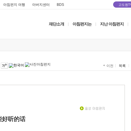
아침편지 여행
아버지센터
BDS
고도원T
재단소개
아침편지는
지난 아침편지
|
|
|
목록
이전
些好听的话