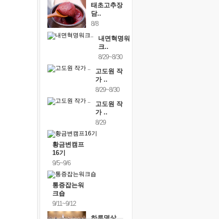
태초고추장
담..
8/8
내면혁명워
크..
8/29~8/30
고도원 작
가 ..
8/29~8/30
고도원 작
가 ..
8/29
황금변캠프
16기
9/5~9/6
통증잡는워
크숍
9/11~9/12
하루명상