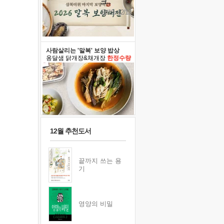
크..
12/12~12/13
사람살리는 '말복' 보양 밥상
옹달샘 닭개장&채개장
한정수량
12월 추천도서
끝까지 쓰는 용
기
영양의 비밀