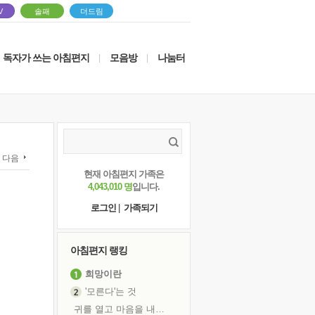
V
솔패
더드림
독자가 쓰는 아침편지
모음방
나눔터
|
|
다음
현재 아침편지 가족은
4,043,010 명
입니다.
로그인
|
가족되기
아침편지 랭킹
희망이란
'모른다'는 것
귀를 열고 마음을 내어주고