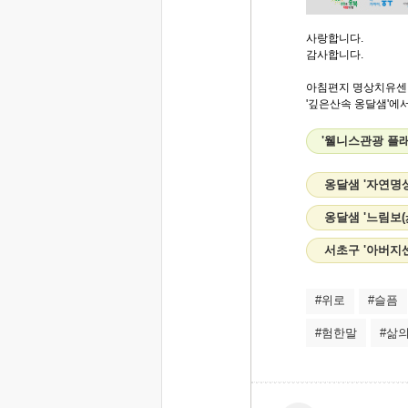
사랑합니다.
감사합니다.
아침편지 명상치유센
'깊은산속 옹달샘'에서.
'웰니스관광 플래
옹달샘 '자연명
옹달샘 '느림보(
서초구 '아버지
#위로
#슬픔
#험한말
#삶