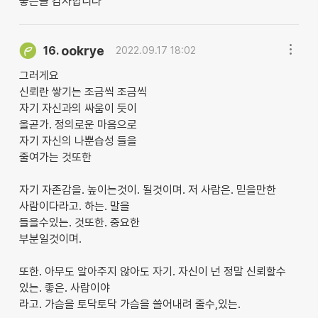
좋은글 감사합니다
ookrye
16.
2022.09.17 18:02
그러게요
신뢰란 쌓기는 조금씩 조금씩
자기 자신과의 싸움이 듯이
올곧가. 정의로운 마음으로
자기 자신의 나뿐습성 들을
줄여가는 것또한
자기 자존감을. 높이는것이. 될것이며. 저 사람은. 믿을만한
사람이다라고. 하는. 말을
들을수있는. 것또한. 중요한
부분일것이며.
또한. 아무도 알아주지 않아도 자기. 자신이 넌 정말 신뢰할수
있는. 좋은. 사람이야
라고. 가슴을 토닥토닥 가슴을 쓸어내려 줄수,있는.