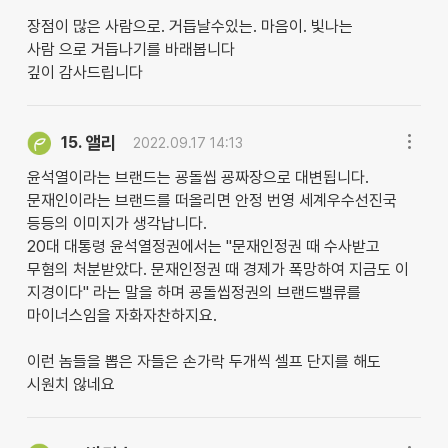
장점이 많은 사람으로. 거듭날수있는. 마음이. 빛나는
사람 으로 거듭나기를 바래봅니다
깊이 감사드립니다
앨리
15.
2022.09.17 14:13
윤석열이라는 브랜드는 굥돌씹 굥짜장으로 대변됩니다.
문재인이라는 브랜드를 떠올리면 안정 번영 세계우수선진국
등등의 이미지가 생각납니다.
20대 대통령 윤석열정권에서는 "문재인정권 때 수사받고
무혐의 처분받았다. 문재인정권 때 경제가 폭망하여 지금도 이
지경이다" 라는 말을 하며 굥돌씹정권의 브랜드밸류를
마이너스임을 자화자찬하지요.
이런 놈들을 뽑은 자들은 손가락 두개씩 셀프 단지를 해도
시원치 않네요