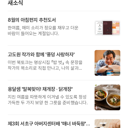
새소식
8월의 아침편지 추천도서
한여름, 매미 소리가 정오를 채우고 더운
바람이 들어오는 계절입니다.
고도원 작가와 함께 '풍덩 사랑하자'
이번 북토크는 명상시집 『밥 벗』 속 문장을
작가의 목소리로 직접 만나고, 나의 삶과
관계를 잠시 돌아보는 시간입니다.
옹달샘 '말복맞이! 채개장 · 닭개장'
지친 여름을 따뜻하게 이겨낼 수 있도록 정성
가득한 두 가지 보양 한 그릇을 준비했습니다.
제3회 서초구 아버지센터배 '매너 바둑왕' 대회