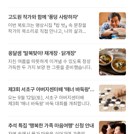
고도원 작가와 함께 '풍덩 사랑하자'
이번 북토크는 명상시집 『밥 벗』 속 문장을
작가의 목소리로 직접 만나고, 나의 삶과
관계를 잠시 돌아보는 시간입니다.
옹달샘 '말복맞이! 채개장 · 닭개장'
지친 여름을 따뜻하게 이겨낼 수 있도록 정성
가득한 두 가지 보양 한 그릇을 준비했습니다.
제3회 서초구 아버지센터배 '매너 바둑왕' 대회
오는 9월 12일(토), 서초구 아버지센터배
제3회 '매너 바둑왕' 바둑 대회를 개최합니다.
추석 특집 '행복한 가족 마음여행' 신청 안내
자연 속에서 몸과 마음을 쉬어가며 가족의