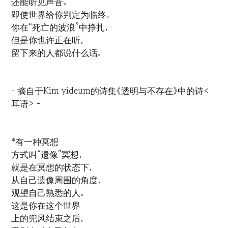
还能听见声音。
即使世界给你判定为临终，
你在“死亡的波浪”中挣扎，
但是你也许正在听，
留下来的人都说什么话。
- 摘自于Kim yideum的诗集《透明与不存在》中的诗<
耳语> -
*有一种冥想
方式叫“遗像”冥想，
就是在冥想的状态下，
从自己遗像周围的角度，
观望自己熟悉的人。
这是你在这个世界
上的兜风结束之后，