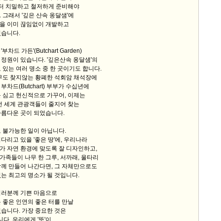
 치밀하고 철저하게 준비해야
 그래서 '깊은 산속 옹달샘'에
을 이미 끊임없이 개발하고
있습니다.
차드 가든'(Butchart Garden)
정원이 있습니다. '깊은산속 옹달샘'의
 있는 여러 명소 중 한 곳이기도 합니다.
아무도 찾지않는 황폐한 석회암 채석장에
차드(Butchart) 부부가 수십년에
 심고 헌신적으로 가꾸어, 이제는
전 세계 관광객들이 줄지어 찾는
아름다운 곳이 되었습니다.
 불가능한 일이 아닙니다.
다리고 있을 '좋은 땅'에, 우리나라
가 자연 환경에 맞도록 잘 디자인하고,
 가족들이 나무 한 그루, 서까래, 울타리
함께 만들어 나간다면, 그 자체만으로도
는 최고의 명소가 될 것입니다.
여러분께 기쁜 마음으로
 좋은 인연의 좋은 터를 만날
습니다. 가장 중요한 것은
니다. 우리에게 '뜻'이