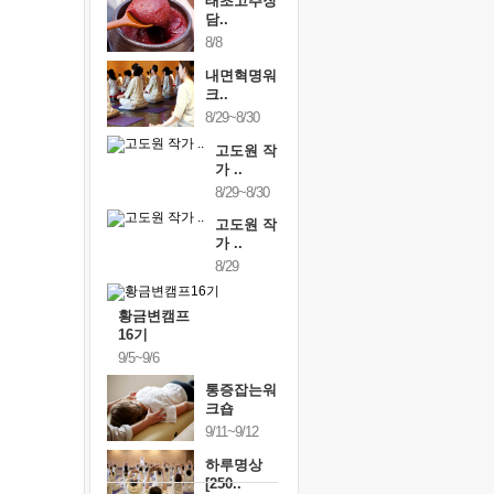
태초고추장
담..
8/8
내면혁명워
크..
8/29~8/30
고도원 작
가 ..
8/29~8/30
고도원 작
가 ..
8/29
황금변캠프
16기
9/5~9/6
통증잡는워
크숍
9/11~9/12
하루명상
[250..