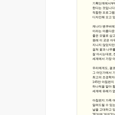
기획단계에서부터
한다는 것입니다.
적합한 프로그램
디자인해 오고 
캐나다 밴쿠버에 '부
이라는 아름다운 
좋은 모델로 삼고
원래 이 곳은 
지나지 않았지만 부
걸쳐 꽃과 나무를
잘 아시는대로, 
세계에서 가장 
우리에게도, 결코
그 어딘가에서 기
최고의 조경학자
145만 아침편지
하나씩을 맡아 
세계에 유례가 없
아침편지 가족 
알려드릴 수 있는
날을 고대하고 있
'뜻'이며 '의지'입