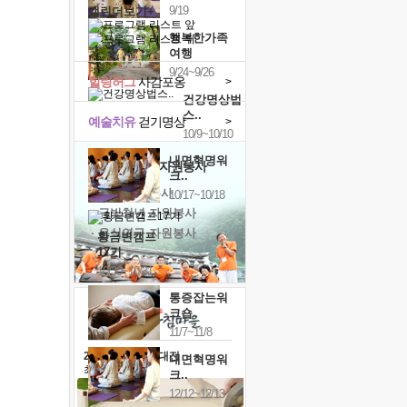
9/19
캘린더보기+
행복한가족
여행
9/24~9/26
힐링허그
사감포옹
>
건강명상법
스..
예술치유
걷기명상
>
10/9~10/10
내면혁명워
'옹달샘의 꽃'
자원봉사
크..
· 청년 자원봉사
10/17~10/18
· 금빛청년 자원봉사
· 음식연구 자원봉사
황금변캠프
17기
10/30~10/31
통증잡는워
크숍
11/7~11/8
2026 말복 보양대전
내면혁명워
최대
74%할인
크..
12/12~12/13