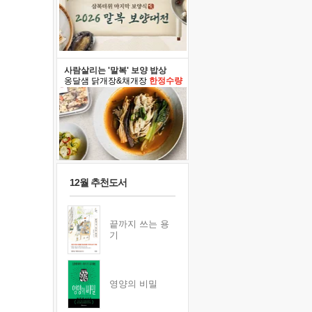
사람살리는 '말복' 보양 밥상
옹달샘 닭개장&채개장
한정수량
12월 추천도서
끝까지 쓰는 용
기
영양의 비밀