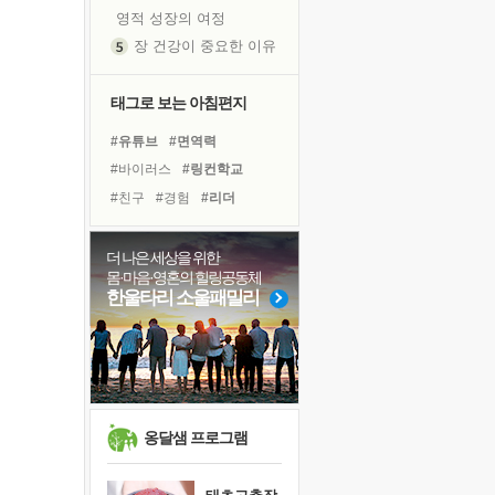
영적 성장의 여정
장 건강이 중요한 이유
신의 음성을 듣는다
흙이 된 몸으로 출근하는 여자
태그로 보는 아침편지
극과 극의 양 끝단
#유튜브
#면역력
내가 '나다움'을 찾는 길
#바이러스
#링컨학교
피해 갈 수 없는 사건들
#친구
#경험
#리더
처음 손을 잡았던 날
#독서캠프
#사람
꿈이 실제가 되는 것
#비전캠프
#희망
#힐링
더 나은 세상을 위한
'말 타는 법'을 먼저
몸·마음·영혼의 힐링공동체
#극복
#나눔
#다짐
졸업식 사진을 보며
한울타리 소울패밀리
#명상
#위기
#삶
아픈 아버지를 위한 공간 설계
#아이들
#도움
#독서
극심한 변비, 어깨결림, 수면 장애
#선택
#건강
#계획
보고 싶은 어머니
유년 시절의 부산 영도 바다
못된 꼰대들
옹달샘 프로그램
거울 속의 나