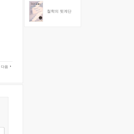
철학의 뒷계단
다음