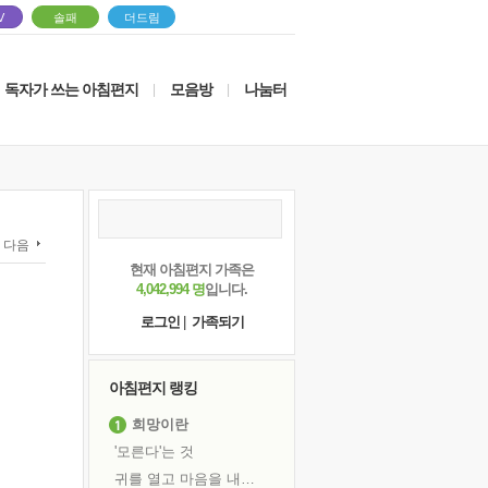
V
솔패
더드림
독자가 쓰는 아침편지
모음방
나눔터
|
|
다음
현재 아침편지 가족은
4,042,994 명
입니다.
로그인
|
가족되기
아침편지 랭킹
희망이란
'모른다'는 것
귀를 열고 마음을 내어주고