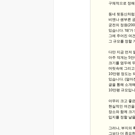
구체적으로 정해
동네 뒷동산처럼 
비엔나 쉔부른 궁
궁전의 정원(20
있습니다. '때'가
그에 주어진 여
그 규모를 정할 
다만 지금 먼저 
아주 작게는 5
크기를 염두에 두
머릿속에 그리고
10만평 정도는 
있습니다. (얼마전
글을 통해 소개해
10만평 규모입니
아무리 크고 좋
현실적인 여건을 
장소와 함께 크기
입지를 정할 날
그러나, 부지의
그보다 더 중요한