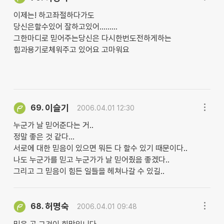
이제는! 하고좌절하다가도
당신은할수있어 잘하고있어.........
그한마디로 믿어주는당신은 다시한번도전하게하는
힘과용기로체워주고 있어요 고마워요
이슬기
69.
2006.04.01 12:30
누군가 날 믿어준다는 거..
정말 좋은 것 같다...
서로에 대한 믿음이 있으면 뭐든 다 할수 있기 때문이다..
나도 누군가를 믿고 누군가가 날 믿어줬음 좋겠다..
그리고 그 믿음이 힘든 일들을 헤쳐나갈 수 있길..
허명숙
68.
2006.04.01 09:48