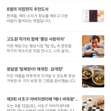
8월의 아침편지 추천도서
한여름, 매미 소리가 정오를 채우고 더운
바람이 들어오는 계절입니다.
고도원 작가와 함께 '풍덩 사랑하자'
이번 북토크는 명상시집 『밥 벗』 속 문장을
작가의 목소리로 직접 만나고, 나의 삶과
관계를 잠시 돌아보는 시간입니다.
옹달샘 '말복맞이! 채개장 · 닭개장'
지친 여름을 따뜻하게 이겨낼 수 있도록 정성
가득한 두 가지 보양 한 그릇을 준비했습니다.
제3회 서초구 아버지센터배 '매너 바둑왕' 대회
오는 9월 12일(토), 서초구 아버지센터배
제3회 '매너 바둑왕' 바둑 대회를 개최합니다.