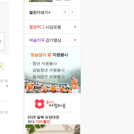
캘린더보기+
힐링허그
사감포옹
>
예술치유
걷기명상
>
'옹달샘의 꽃'
자원봉사
· 청년 자원봉사
)
· 금빛청년 자원봉사
· 음식연구 자원봉사
01:36
02:12
2026 말복 보양대전
최대
74%할인