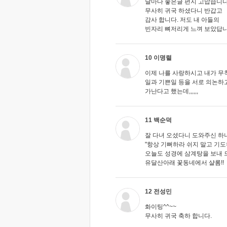
날마다 좋은글 편지 고맙습니다
무사히 귀국 하셨다니 반갑고
감사 합니다. 저도 내 아들의
빈자리 뼈저리게 느껴 보았답니
10 이명렬
이제 나를 사랑하시고 내가 무척
일과 기쁜일 등을 서로 의논하고 
가난다고 했는데,,,,,,
11 백순덕
잘 다녀 오셨다니 도와주신 하
"항상 기뻐하라 쉬지 말고 기
오늘도 성경에 삼계탕을 보내
유달산아래 꽃동네에서 샬롬!!
12 전성민
화이팅^^~~
무사히 귀국 축하 합니다.