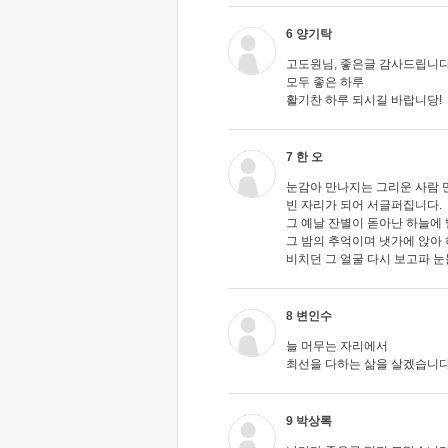
6 양기탁
고도원님, 좋은글 감사드립니다
모두 좋은 하루
활기찬 하루 되시길 바랍니당!
7 한 오
눈감아 만나지는 그리운 사람 만
빈 자리가 되어 서글퍼집니다.
그 예날 잔별이 돋아난 하늘에
그 밤의 추억이며 냇가에 앉아 
비치던 그 얼굴 다시 보고파 눈
8 변인수
늘 머무는 자리에서
최선을 다하는 삶을 살겠습니
9 박상록