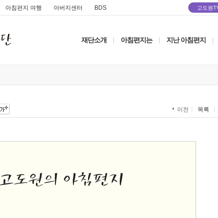
아침편지 여행
아버지센터
BDS
고도원T
재단소개
아침편지는
지난 아침편지
|
|
|
목록
이전