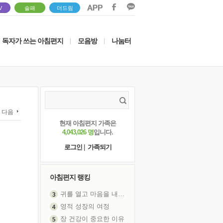
V
솔패
더드림
독자가 쓰는 아침편지
모음방
나눔터
|
|
다음
현재 아침편지 가족은
4,043,026 명
입니다.
로그인
|
가족되기
아침편지 랭킹
귀를 열고 마음을 내어주고
영적 성장의 여정
장 건강이 중요한 이유