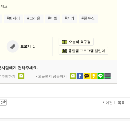
스
세요.
10
#빈자리
#그리움
#이별
#거리
#한수산
크
10
오늘의 책구경
1
모으기
1
10
옹달샘 프로그램 캘린더
은사람에게 전해주세요.
11
' 추천하기
오늘편지 공유하기
크
12
목록
이전