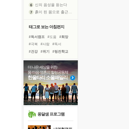
신의 음성을 듣는다
흙이 된 몸으로 출근하는 여자
극과 극의 양 끝단
내가 '나다움'을 찾는 길
태그로 보는 아침편지
피해 갈 수 없는 사건들
#독서캠프
#도움
#희망
처음 손을 잡았던 날
#극복
#사람
#독서
꿈이 실제가 되는 것
#건강
#위기
#링컨학교
'말 타는 법'을 먼저
#면역력
#다짐
#아이들
졸업식 사진을 보며
#선택
#바이러스
#명상
더 나은 세상을 위한
극심한 변비, 어깨결림, 수면 장애
몸·마음·영혼의 힐링공동체
#힐링
#친구
#비전캠프
아픈 아버지를 위한 공간 설계
한울타리 소울패밀리
#나눔
#삶
#경험
#계획
슬럼프
#유튜브
#리더
보고 싶은 어머니
유년 시절의 부산 영도 바다
못된 꼰대들
희망이란
옹달샘 프로그램
'모른다'는 것