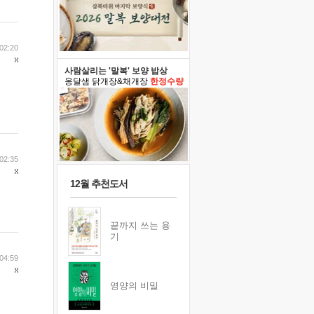
02:20
사람살리는 '말복' 보양 밥상
옹달샘 닭개장&채개장
한정수량
02:35
12월 추천도서
끝까지 쓰는 용
기
04:59
영양의 비밀