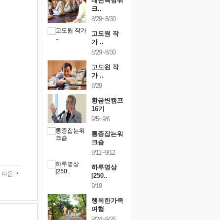
건강명상법
내면혁명워
건강명상
..
크..
스..
/9~10/10
8/29~8/30
10/9~10/10
내면혁명워
고도원 작
내면혁명
..
가 ..
크..
/17~10/18
8/29~8/30
10/17~10/18
황금변캠프
고도원 작
황금변캠
7기
가 ..
17기
/30~10/31
8/29
10/30~10/31
통증잡는워
황금변캠프
통증잡는
크숍
16기
크숍
/7~11/8
9/5~9/6
11/7~11/8
내면혁명워
통증잡는워
내면혁명
..
크숍
크..
/12~12/13
9/11~9/12
12/12~12/13
하루명상
다음
[250..
9/19
행복한가족
여행
9/24~9/26