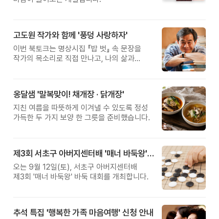
고도원 작가와 함께 '풍덩 사랑하자'
이번 북토크는 명상시집 『밥 벗』 속 문장을
작가의 목소리로 직접 만나고, 나의 삶과
관계를 잠시 돌아보는 시간입니다.
옹달샘 '말복맞이! 채개장 · 닭개장'
지친 여름을 따뜻하게 이겨낼 수 있도록 정성
가득한 두 가지 보양 한 그릇을 준비했습니다.
제3회 서초구 아버지센터배 '매너 바둑왕' 대회
오는 9월 12일(토), 서초구 아버지센터배
제3회 '매너 바둑왕' 바둑 대회를 개최합니다.
추석 특집 '행복한 가족 마음여행' 신청 안내