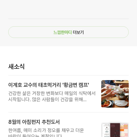
느낌한마디
더보기
새소식
이계호 교수의 태초먹거리 '황금변 캠프'
건강한 삶은 거창한 변화보다 매일의 식탁에서
시작됩니다. 많은 사람들이 건강을 위해
새로운 방법을 찾지만, 건강한 생활은 작은
습관에서 시작됩니다. 유퀴즈에서 많은 관심을
받은 이계호 교수와 함께하는 태초먹거리
8월의 아침편지 추천도서
황금변 캠프
한여름, 매미 소리가 정오를 채우고 더운
바람이 들어오는 계절입니다.