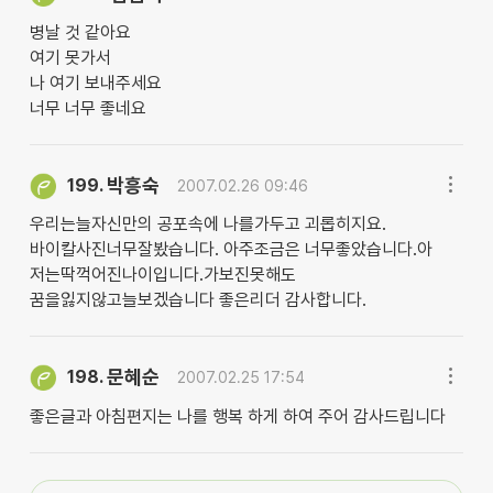
병날 것 같아요
여기 못가서
나 여기 보내주세요
너무 너무 좋네요
박흥숙
199.
2007.02.26 09:46
우리는늘자신만의 공포속에 나를가두고 괴롭히지요.
바이칼사진너무잘봤습니다. 아주조금은 너무좋았습니다.아
저는딱꺽어진나이입니다.가보진못해도
꿈을잃지않고늘보겠습니다 좋은리더 감사합니다.
문혜순
198.
2007.02.25 17:54
좋은글과 아침편지는 나를 행복 하게 하여 주어 감사드립니다