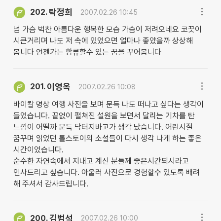
탁정희
202.
2007.02.26 10:45
넘 가슴 벅찬 아름다운 행복한 모습 가슴이 저려오네요 코끗이
시큰거리며 나도 저 속에 있었으면 얼마나 좋았을까 상상해
봅니다 언젠가는 합류할수 있는 꿈을 꾸어봅니다
이영옥
201.
2007.02.26 10:08
바이칼 명상 여행 사진을 보며 문득 나도 떠나고 싶다는 생각이
들었습니다. 끝없이 펼쳐진 설원을 보면서 달리는 기차를 탄
느낌이 어떨까 문득 닥터지바고가 생각 났습니다. 어린시절
꿈꾸며 읽었던 톨스토이의 소설들이 다시 생각 나게 하는 좋은
시간이었습니다.
순수한 자연속에서 지내고 계신 분들께 좋은시간되시라고
인사드리고 싶습니다. 아울러 사진으로 경험할수 있도록 배려
해 주셔서 감사드립니다.
김범석
200.
2007.02.26 10:00