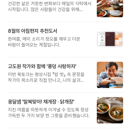
건강한 삶은 거창한 변화보다 매일의 식탁에서
시작됩니다. 많은 사람들이 건강을 위해
새로운 방법을 찾지만, 건강한 생활은 작은
습관에서 시작됩니다. 유퀴즈에서 많은 관심을
받은 이계호 교수와 함께하는 태초먹거리
8월의 아침편지 추천도서
황금변 캠프
한여름, 매미 소리가 정오를 채우고 더운
바람이 들어오는 계절입니다.
고도원 작가와 함께 '풍덩 사랑하자'
이번 북토크는 명상시집 『밥 벗』 속 문장을
작가의 목소리로 직접 만나고, 나의 삶과
관계를 잠시 돌아보는 시간입니다.
옹달샘 '말복맞이! 채개장 · 닭개장'
지친 여름을 따뜻하게 이겨낼 수 있도록 정성
가득한 두 가지 보양 한 그릇을 준비했습니다.